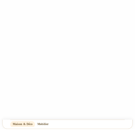
Tous nos prix incluent la TVA - Les frais de port ne sont pas compris - Copyright 2025
- Rêve de Pan - Tous droits réservés
CGV
Mentions Légales & Politique de confidentialité
Plan du site
-
OASIS Projet
OASIS Commerce
Maison & Déco
Mobilier