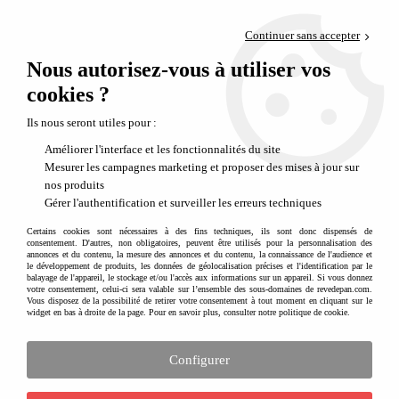
Paiement en 4x sans frais via PayPal
Continuer sans accepter
Livraison en relais offerte dès 69€
Nous autorisez-vous à utiliser vos
0
Départ de notre dépôt avant 14h
cookies ?
Ils nous seront utiles pour :
Améliorer l'interface et les fonctionnalités du site
Mesurer les campagnes marketing et proposer des mises à jour sur
nos produits
Gérer l'authentification et surveiller les erreurs techniques
Certains cookies sont nécessaires à des fins techniques, ils sont donc dispensés de
consentement. D'autres, non obligatoires, peuvent être utilisés pour la personnalisation des
annonces et du contenu, la mesure des annonces et du contenu, la connaissance de l'audience et
le développement de produits, les données de géolocalisation précises et l'identification par le
balayage de l'appareil, le stockage et/ou l'accès aux informations sur un appareil. Si vous donnez
votre consentement, celui-ci sera valable sur l’ensemble des sous-domaines de revedepan.com.
Vous disposez de la possibilité de retirer votre consentement à tout moment en cliquant sur le
widget en bas à droite de la page. Pour en savoir plus, consulter notre politique de cookie.
Configurer