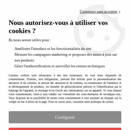
Paiement en 4x sans frais via PayPal
Continuer sans accepter
Livraison en relais offerte dès 69€
Nous autorisez-vous à utiliser vos
0
Départ de notre dépôt avant 14h
cookies ?
Quel cadeau offrir à un enfant qui a entre 0 à 3 ans ?
Ils nous seront utiles pour :
Améliorer l'interface et les fonctionnalités du site
5 idées de cadeaux pour les 0-2 ans :
Mesurer les campagnes marketing et proposer des mises à jour sur
douceur, éveil et premières découvertes
nos produits
Gérer l'authentification et surveiller les erreurs techniques
De la naissance aux deux premières bougies, chaque jour est une découverte !
Certains cookies sont nécessaires à des fins techniques, ils sont donc dispensés de
Entre éveil des sens, premiers sourires et petits exploits, le choix d’un cadeau
consentement. D'autres, non obligatoires, peuvent être utilisés pour la personnalisation des
pour un bébé de 0 à 2 ans doit allier
douceur, utilité et émerveillement
.
annonces et du contenu, la mesure des annonces et du contenu, la connaissance de l'audience et
le développement de produits, les données de géolocalisation précises et l'identification par le
balayage de l'appareil, le stockage et/ou l'accès aux informations sur un appareil. Si vous donnez
Chez
Rêve de Pan
, nous sélectionnons des jouets et accessoires pensés pour
votre consentement, celui-ci sera valable sur l’ensemble des sous-domaines de revedepan.com.
accompagner les tout-petits dans leurs premières aventures, tout en respectant
Vous disposez de la possibilité de retirer votre consentement à tout moment en cliquant sur le
widget en bas à droite de la page. Pour en savoir plus, consulter notre politique de cookie.
leur rythme et leur curiosité naturelle.
1. Une peluche à câliner, compagne des
Configurer
premiers jours