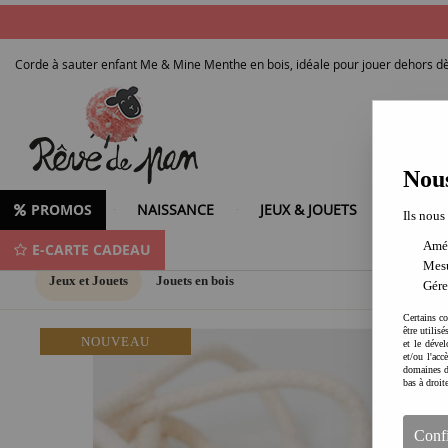
Corde à sauter enfant Me & Mine Menthe en bois, idéale pour jouer dehors dè
Nous
PROMOS
NAISSANCE
JEUX & JOUETS
LOISIR
Ils nous
Amél
E-CARTE CADEAU
Mesu
Jeux et Jouets
Jouets en bois
Gére
Certains co
être utilis
NOUVEAU
et le dével
et/ou l'ac
domaines d
bas à droit
Conf