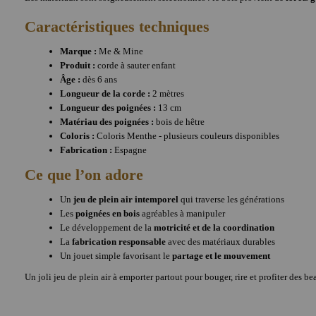
Caractéristiques techniques
Marque :
Me & Mine
Produit :
corde à sauter enfant
Âge :
dès 6 ans
Longueur de la corde :
2 mètres
Longueur des poignées :
13 cm
Matériau des poignées :
bois de hêtre
Coloris :
Coloris Menthe - plusieurs couleurs disponibles
Fabrication :
Espagne
Ce que l’on adore
Un
jeu de plein air intemporel
qui traverse les générations
Les
poignées en bois
agréables à manipuler
Le développement de la
motricité et de la coordination
La
fabrication responsable
avec des matériaux durables
Un jouet simple favorisant le
partage et le mouvement
Un joli jeu de plein air à emporter partout pour bouger, rire et profiter des b