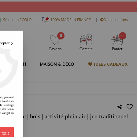
|
|
Sélection ECOLO
100% MADE IN FRANCE
Vos questions
0
0
cepter
Favoris
Compte
Panier
& HIGH TECH
MAISON & DECO
IDEES CADEAUX
res, peuvent
e l'audience
 le stockage
e des sous-
e widget en
Menthe | bois | activité plein air | jeu traditionnel
 tout