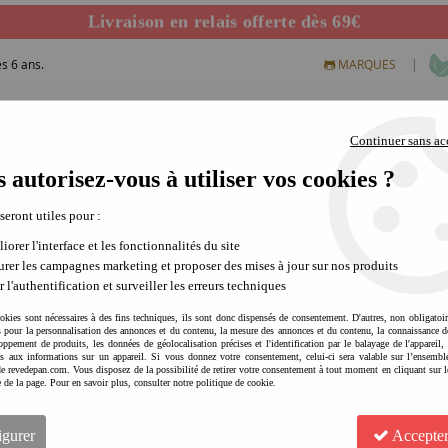
Livraison en relais offerte dès 69€
Départ de notre dépôt avant 14h
s 6 ans.
|
MARQUES
Continuer sans ac
 autorisez-vous à utiliser vos cookies ?
S CREATIFS
PLEIN AIR
SCIENCE & NATURE
MODE 
 seront utiles pour :
iorer l'interface et les fonctionnalités du site
rer les campagnes marketing et proposer des mises à jour sur nos produits
r l'authentification et surveiller les erreurs techniques
okies sont nécessaires à des fins techniques, ils sont donc dispensés de consentement. D'autres, non obligatoi
és pour la personnalisation des annonces et du contenu, la mesure des annonces et du contenu, la connaissance d
oppement de produits, les données de géolocalisation précises et l'identification par le balayage de l'appareil,
cès aux informations sur un appareil. Si vous donnez votre consentement, celui-ci sera valable sur l’ensembl
e revedepan.com. Vous disposez de la possibilité de retirer votre consentement à tout moment en cliquant sur l
ME & MINE Corde à sauter - 
e de la page. Pour en savoir plus, consulter notre politique de cookie.
Soyez le premier à donner votre avis !
igurer
Accepter