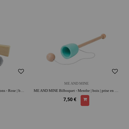
ME AND MINE
ME AND MINE Catapulte lance-pompons - Rose | bois | caoutchouc | parfait pour les sorties | activité plein air
ME AND MINE Bilboquet - Menthe | bois | prise en main facile | coordination et adresse
7,50 €