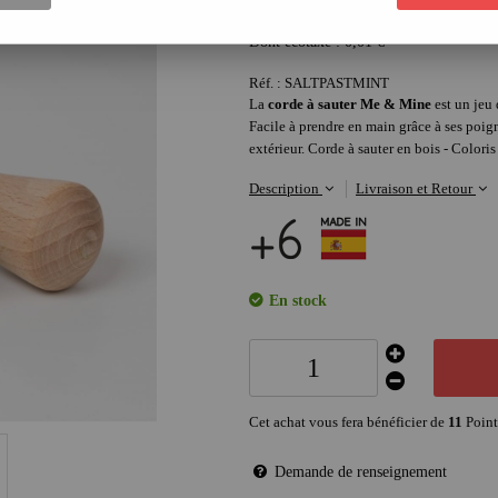
11
,
30
€
Dont écotaxe :
0,01
€
Réf. :
SALTPASTMINT
La
corde à sauter Me & Mine
est un jeu 
Facile à prendre en main grâce à ses poign
extérieur. Corde à sauter en bois - Colo
Description
Livraison et Retour
En stock
Cet achat vous fera bénéficier de
11
Point
Demande de renseignement