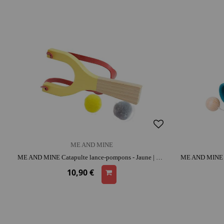
ME AND MINE
ME AND MINE Catapulte lance-pompons - Jaune | bois | caoutchouc | parfait pour les sorties | activité plein air
10,90 €