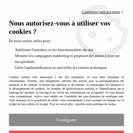
Paiement en 4x sans frais via PayPal
Continuer sans accepter
Livraison en relais offerte dès 69€
Nous autorisez-vous à utiliser vos
0
Départ de notre dépôt avant 14h
cookies ?
Des journaux de bords autour de la puériculture et la petite enfance
Ils nous seront utiles pour :
Votre mémoire
Améliorer l'interface et les fonctionnalités du site
Mesurer les campagnes marketing et proposer des mises à jour sur
Ces
journaux de bord
ou recueils seront votre mémoire. Gardez tous les souvenirs de
nos produits
votre grossesse, des premiers pas de bébé, de sa première dent de lait, ou encore de ses
Gérer l'authentification et surveiller les erreurs techniques
premiers pas à l'école primaire...
Certains cookies sont nécessaires à des fins techniques, ils sont donc dispensés de
consentement. D'autres, non obligatoires, peuvent être utilisés pour la personnalisation des
Aucune correspondance trouvée
annonces et du contenu, la mesure des annonces et du contenu, la connaissance de l'audience et
le développement de produits, les données de géolocalisation précises et l'identification par le
balayage de l'appareil, le stockage et/ou l'accès aux informations sur un appareil. Si vous donnez
votre consentement, celui-ci sera valable sur l’ensemble des sous-domaines de revedepan.com.
Vous disposez de la possibilité de retirer votre consentement à tout moment en cliquant sur le
widget en bas à droite de la page. Pour en savoir plus, consulter notre politique de cookie.
Recevez nos idées cadeaux, nos nouveautés
et nos inspirations créatives en vous
Configurer
inscrivant à notre newslette
r