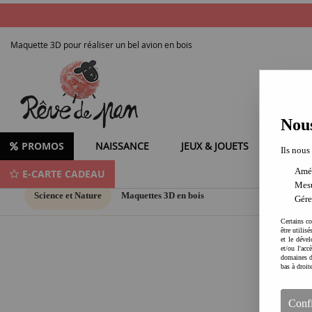
Maquette 3D pour réaliser un bel avion en bois
Nous
PROMOS
NAISSANCE
JEUX & JOUETS
LOISIR
Ils nous
Amél
E-CARTE CADEAU
Mesu
Science et Nature
Maquettes 3D en bois
Gére
Certains co
être utilis
et le dével
et/ou l'ac
domaines d
bas à droit
Conf