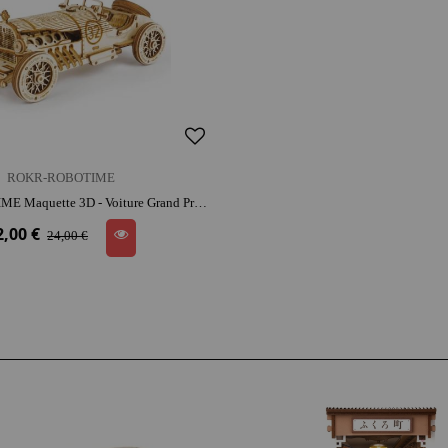
ROKR-ROBOTIME
ROKR-ROBOTIME Maquette 3D - Voiture Grand Prix | bois | dès 14 ans | activité créative | patience et précision | 3D ludique
2,00 €
24,00 €