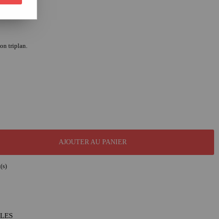
n triplan.
AJOUTER AU PANIER
(s)
BLES