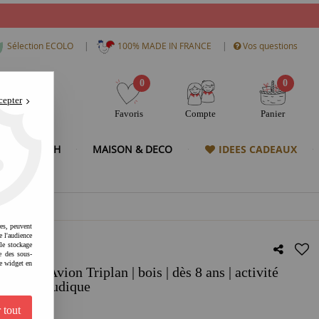
|
|
Sélection ECOLO
100% MADE IN FRANCE
Vos questions
0
0
cepter
Favoris
Compte
Panier
& HIGH TECH
MAISON & DECO
IDEES CADEAUX
res, peuvent
e l'audience
 le stockage
e des sous-
e widget en
 - Avion Triplan | bois | dès 8 ans | activité
sion | 3D ludique
 tout