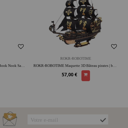
ROKR-ROBOTIME
ROLIFE-ROBOTIME Maquette 3D – Book Nook Sakura Alley | bois | dès 14 ans | bibliothèque
ROKR-ROBOTIME Maquette 3D Bâteau pirates | bois | dès 14 ans | activité créative
57,00 €