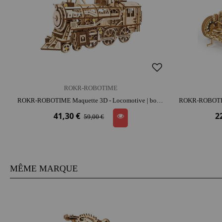
ROKR-ROBOTIME
ROKR-ROBOTIME Maquette 3D - Locomotive | bois | dès 14 ans | look rétro | activité créative | patience et précision | 3D ludique
41,30 €
2
59,00 €
MÊME MARQUE