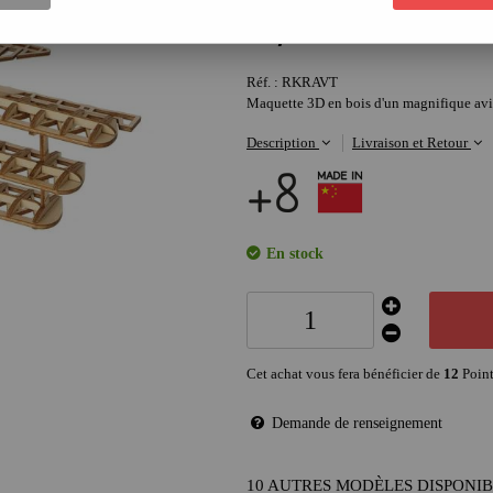
12
,
00
€
Réf. :
RKRAVT
Maquette 3D en bois d'un magnifique avio
Description
Livraison et Retour
En stock
Cet achat vous fera bénéficier de
12
Point
Demande de renseignement
10 AUTRES MODÈLES DISPONI