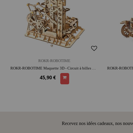
ROKR-ROBOTIME
ROKR-ROBOTIME Maquette 3D - Circuit à billes Climber | bois | dès 14 ans | activité créative | patience & précision | 3D ludique
45,90 €
Recevez nos idées cadeaux, nos nouveau