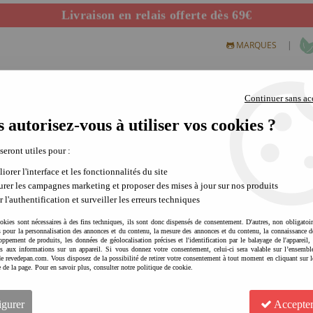
Livraison en relais offerte dès 69€
Départ de notre dépôt avant 14h
|
MARQUES
Continuer sans ac
 autorisez-vous à utiliser vos cookies ?
S CREATIFS
PLEIN AIR
SCIENCE & NATURE
MODE 
 seront utiles pour :
iorer l'interface et les fonctionnalités du site
rer les campagnes marketing et proposer des mises à jour sur nos produits
r l'authentification et surveiller les erreurs techniques
okies sont nécessaires à des fins techniques, ils sont donc dispensés de consentement. D'autres, non obligatoi
és pour la personnalisation des annonces et du contenu, la mesure des annonces et du contenu, la connaissance d
oppement de produits, les données de géolocalisation précises et l'identification par le balayage de l'appareil,
cès aux informations sur un appareil. Si vous donnez votre consentement, celui-ci sera valable sur l’ensembl
e revedepan.com. Vous disposez de la possibilité de retirer votre consentement à tout moment en cliquant sur l
ROKR-ROBOTIME Maquette 3D
e de la page. Pour en savoir plus, consulter notre politique de cookie.
créative | patience et préci
3
Avis
igurer
Accepter