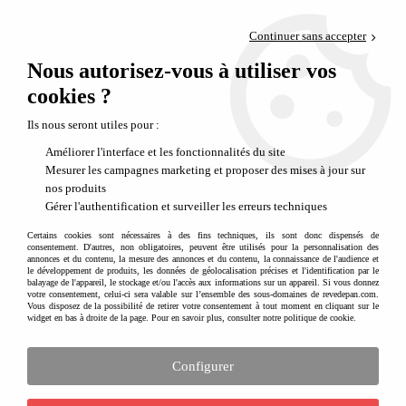
Paiement en 4x sans frais via PayPal
Continuer sans accepter
Livraison en relais offerte dès 69€
Nous autorisez-vous à utiliser vos
0
Départ de notre dépôt avant 14h
cookies ?
Papier-peint déco Lilipinso
Ils nous seront utiles pour :
Améliorer l'interface et les fonctionnalités du site
Mesurer les campagnes marketing et proposer des mises à jour sur
nos produits
Aucune correspondance trouvée
Gérer l'authentification et surveiller les erreurs techniques
Certains cookies sont nécessaires à des fins techniques, ils sont donc dispensés de
consentement. D'autres, non obligatoires, peuvent être utilisés pour la personnalisation des
annonces et du contenu, la mesure des annonces et du contenu, la connaissance de l'audience et
le développement de produits, les données de géolocalisation précises et l'identification par le
Recevez nos idées cadeaux, nos nouveautés
balayage de l'appareil, le stockage et/ou l'accès aux informations sur un appareil. Si vous donnez
et nos inspirations créatives en vous
votre consentement, celui-ci sera valable sur l’ensemble des sous-domaines de revedepan.com.
Vous disposez de la possibilité de retirer votre consentement à tout moment en cliquant sur le
inscrivant à notre newslette
r
widget en bas à droite de la page. Pour en savoir plus, consulter notre politique de cookie.
Configurer