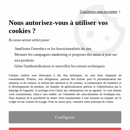
Paiement en 4x sans frais via PayPal
Continuer sans accepter
Livraison en relais offerte dès 69€
Nous autorisez-vous à utiliser vos
0
Départ de notre dépôt avant 14h
cookies ?
Mentions légales - Rêve de Pan
Ils nous seront utiles pour :
Mentions légales et politique de
Améliorer l'interface et les fonctionnalités du site
confidentialité
Mesurer les campagnes marketing et proposer des mises à jour sur
nos produits
Gérer l'authentification et surveiller les erreurs techniques
Informations légales
Certains cookies sont nécessaires à des fins techniques, ils sont donc dispensés de
Raison sociale et adresse du siège social :
consentement. D'autres, non obligatoires, peuvent être utilisés pour la personnalisation des
annonces et du contenu, la mesure des annonces et du contenu, la connaissance de l'audience et
le développement de produits, les données de géolocalisation précises et l'identification par le
hUPercute - 89 Bd Alsace Lorraine - 64000 Pau
balayage de l'appareil, le stockage et/ou l'accès aux informations sur un appareil. Si vous donnez
votre consentement, celui-ci sera valable sur l’ensemble des sous-domaines de revedepan.com.
Vous disposez de la possibilité de retirer votre consentement à tout moment en cliquant sur le
Adresse email :
contact@revedepan.com
widget en bas à droite de la page. Pour en savoir plus, consulter notre politique de cookie.
SARL
Configurer
N° SIRET : 84870393000026