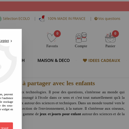
|
|
Sélection ECOLO
100% MADE IN FRANCE
Vos questions
0
0
cepter
Favoris
Compte
Panier
& HIGH TECH
MAISON & DECO
IDEES CADEAUX
enantes à partager avec les enfants
à la science, aux technologies. Il pose des questions, s'intéresse au monde qui
res, peuvent
ance. Il est encouragé à l'école dans ce sens et c'est tout naturellement qu'à la
e l'audience
 le stockage
tivités ou jeux autour des sciences et techniques. Dans un monde tourné vers le
e des sous-
se aussi à la protection de l'environnement, à la nature. Il s'intéresse aux oiseaux,
e widget en
à découvrir notre gamme de
jeux et jouets pour enfant
autour des sciences et de la
 tout