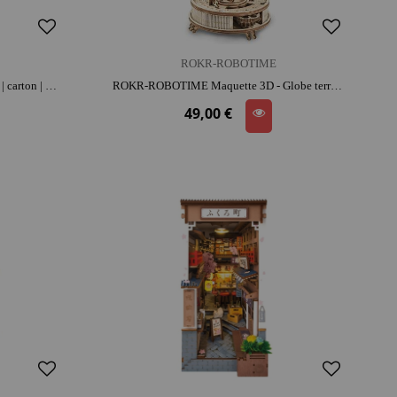
ROKR-ROBOTIME
LONDJI Puzzle Découvrir le monde | carton | dès 6 ans | concentration et repérage spatial | jeu éducatif
ROKR-ROBOTIME Maquette 3D - Globe terrestre lumineux | bois | dès 14 ans | activité créative | 3D ludique | jeu éducatif
49,00 €