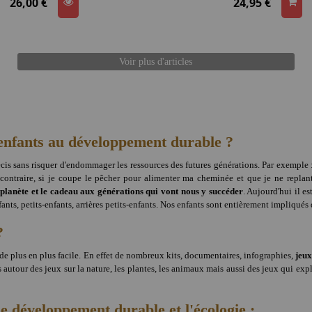
26,00 €
24,95 €
Voir plus d'articles
s enfants au développement durable ?
is sans risquer d'endommager les ressources des futures générations. Par exemple : s
u contraire, si je coupe le pêcher pour alimenter ma cheminée et que je ne replan
 planète et le cadeau aux générations qui vont nous y succéder
. Aujourd'hui il e
ts, petits-enfants, arrières petits-enfants. Nos enfants sont entièrement impliqués 
?
t de plus en plus facile. En effet de nombreux kits, documentaires, infographies,
jeux
 autour des jeux sur la nature, les plantes, les animaux mais aussi des jeux qui exp
e développement durable et l'écologie :