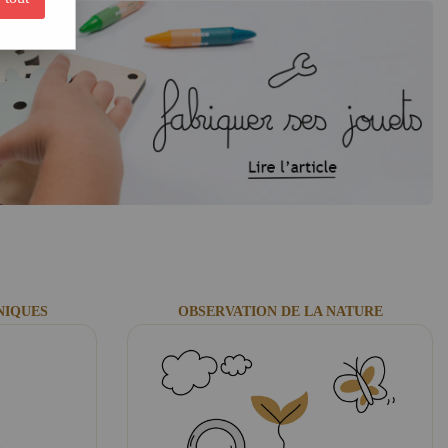
ience de la vie et de la terre a pour but d'éveiller les enfants à la magie de la
on de tenter des expériences étonnantes. Oubliez les cahiers de vacances que les
riences ludo-éducatives dans le domaine des sciences, de la nature et de l'art.
opains, les
jeux éducatifs
autour des sciences amusent à la fois les jeunes enfants
ents ! On vous promet de bons moment de jeux et découvertes en famille !
NIQUES
OBSERVATION DE LA NATURE