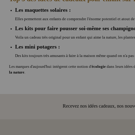
Les maquettes solaires :
Elles permettent aux enfants de comprendre l'énorme potentiel et atout de 
Les kits pour faire pousser soi-même ses champign
Voila un cadeau très original pour un enfant qui aime la nature, les plantes
Les mini potagers :
Des kits toujours très amusants à faire à la maison même quand on n'a pas d
Les marques d'aujourd'hui intègrent cette notion d'
écologie
dans leurs idées 
la nature
.
Recevez nos idées cadeaux, nos nouveau