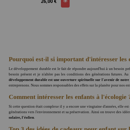
26,00 €
Pourquoi est-il si important d'intéresser le
Le développement durable est le fait de répondre aujourd'hui à un besoin préc
besoin présent et je n'altère pas les conditions des générations futures. A
développement durable est une ouverture spirituelle sur l'avenir de notre
entreprenons. Nous sommes responsables des effets sur la planète pour nos enfan
Comment intéresser les enfants à l'écologie 
Si cette question était complexe il y a encore une vingtaine d'années, elle es
générations vers l'environnement et sa préservation. Ainsi on trouve des idées
solaire, l'éolien
.
Top 3 des idées de cadeaux pour enfant sur l