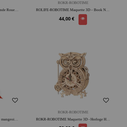
ROKR-ROBOTIME
KITCREATIVES Maquette 3D - Grande Roue Solaire| bois | activité créative | patience et précision
ROLIFE-ROBOTIME Maquette 3D – Book Nook Sakura Alley | bois | dès 14 ans | bibliothèque
44,00 €
ROKR-ROBOTIME
RADIS ET CAPUCINE Ma première mangeoire Coffret atelier | dès 5 ans | activité créative & conviviale
ROKR-ROBOTIME Maquette 3D - Horloge Hibou | bois | dès 14 ans | activité créative | patience et précision | 3D ludique