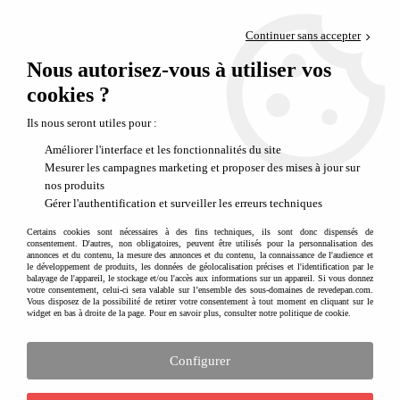
Paiement en 4x sans frais via PayPal
Continuer sans accepter
Livraison en relais offerte dès 69€
Nous autorisez-vous à utiliser vos
0
Départ de notre dépôt avant 14h
cookies ?
Jeux éducatifs pour enfants : logique, langage, mémoire et observation
Ils nous seront utiles pour :
Améliorer l'interface et les fonctionnalités du site
Mesurer les campagnes marketing et proposer des mises à jour sur
nos produits
Gérer l'authentification et surveiller les erreurs techniques
Certains cookies sont nécessaires à des fins techniques, ils sont donc dispensés de
consentement. D'autres, non obligatoires, peuvent être utilisés pour la personnalisation des
annonces et du contenu, la mesure des annonces et du contenu, la connaissance de l'audience et
le développement de produits, les données de géolocalisation précises et l'identification par le
balayage de l'appareil, le stockage et/ou l'accès aux informations sur un appareil. Si vous donnez
votre consentement, celui-ci sera valable sur l’ensemble des sous-domaines de revedepan.com.
Vous disposez de la possibilité de retirer votre consentement à tout moment en cliquant sur le
widget en bas à droite de la page. Pour en savoir plus, consulter notre politique de cookie.
Configurer
Des jeux et jouets éducatifs pour apprendre
en s'amusant