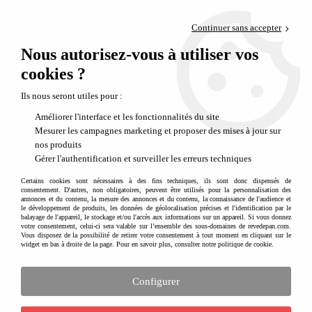
Paiement en 4x sans frais via PayPal
Continuer sans accepter
Livraison en relais offerte dès 69€
Nous autorisez-vous à utiliser vos
0
Départ de notre dépôt avant 14h
cookies ?
Jeux à emboîter et à empiler : développer motricité, logique et
Ils nous seront utiles pour :
coordination
Améliorer l'interface et les fonctionnalités du site
Mesurer les campagnes marketing et proposer des mises à jour sur
nos produits
Gérer l'authentification et surveiller les erreurs techniques
Certains cookies sont nécessaires à des fins techniques, ils sont donc dispensés de
consentement. D'autres, non obligatoires, peuvent être utilisés pour la personnalisation des
annonces et du contenu, la mesure des annonces et du contenu, la connaissance de l'audience et
le développement de produits, les données de géolocalisation précises et l'identification par le
balayage de l'appareil, le stockage et/ou l'accès aux informations sur un appareil. Si vous donnez
votre consentement, celui-ci sera valable sur l’ensemble des sous-domaines de revedepan.com.
Vous disposez de la possibilité de retirer votre consentement à tout moment en cliquant sur le
widget en bas à droite de la page. Pour en savoir plus, consulter notre politique de cookie.
Configurer
Jeux à emboîter et à empiler