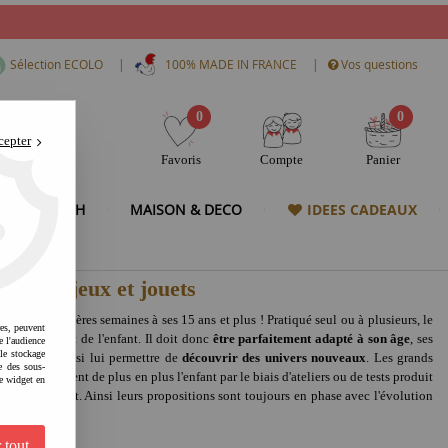
|
|
Sélection ECOLO
100% MADE IN FRANCE
Vos questions
0
0
cepter
Favoris
Compte
Panier
& HIGH TECH
MAISON & DECO
IDEES CADEAUX
nte de jeux et jouets
 de ses premières semaines à ses 15 ans et plus ! Pratiqué seul ou à plusieurs, le
res, peuvent
panouissement de l'enfant. Il doit donc
être parfaitement adapté à son âge
, ses
e l'audience
 le stockage
is il doit aussi lui permettre de
découvrir des univers nouveaux
. Les grands
e des sous-
s et ils intègrent de plus en plus l'enfant par le biais d'ateliers ou de tests produit
e widget en
et pour enfant. Ainsi leurs propositions sont toujours en phase avec l'évolution
 tout