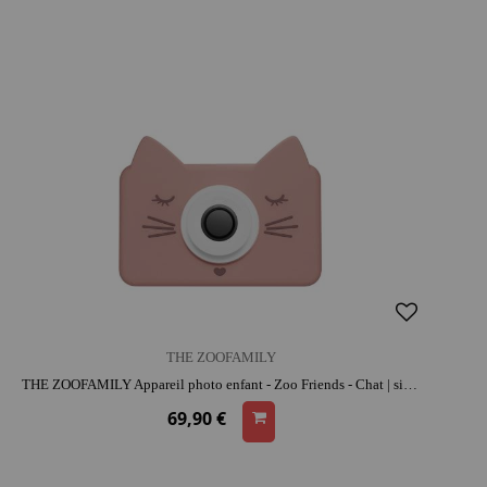
THE ZOOFAMILY
THE ZOOFAMILY Appareil photo enfant - Zoo Friends - Chat | silicone | dès 3 ans | activité créative | résistant aux chocs
69,90 €