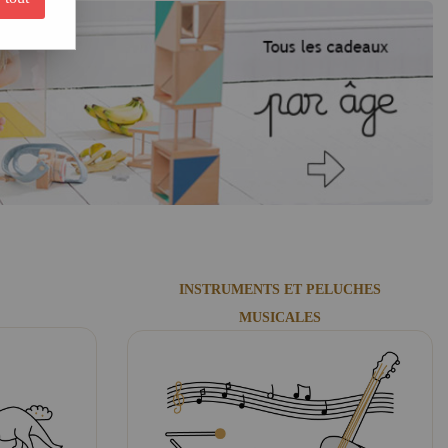
meilleur de ces propositions pour vous permettre de trouver le
cadeau original
 son développement : coordination, imagination, écoute, concentration, esprit
 des jouets écologiques et biologiques, et sans oublier le design ! que ce soit avec
 ou traditionnel avec les j
ouets en bois
.
autres :
usqu'à la construction complexe en 3D
odernes
tes
, pour de bons moments de réflexion et de concentration
usicales
, pour une stimulation sensorielle et réconfortante
truire et à jouer
es pour ranger l'espace de jeu en un clin d'œil
INSTRUMENTS ET PELUCHES
ant
MUSICALES
 jeux d'imitation