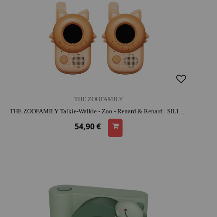
THE ZOOFAMILY
THE ZOOFAMILY Talkie-Walkie - Zoo - Renard & Renard | SILICONE | dès 3 ans | activité plein air | esprit d'équipe | résistant
54,90 €