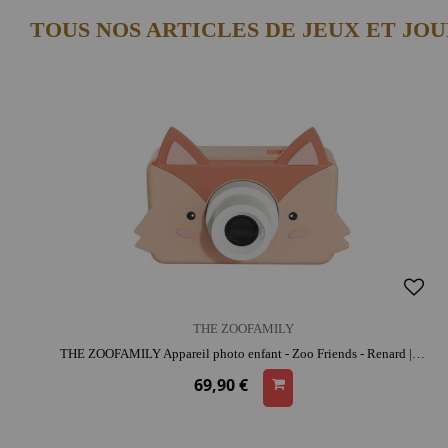
TOUS NOS ARTICLES DE JEUX ET JO
THE ZOOFAMILY
THE ZOOFAMILY Appareil photo enfant - Zoo Friends - Renard | silicone | Dès 3 ans | activité créative | résistant aux chocs
69,90 €