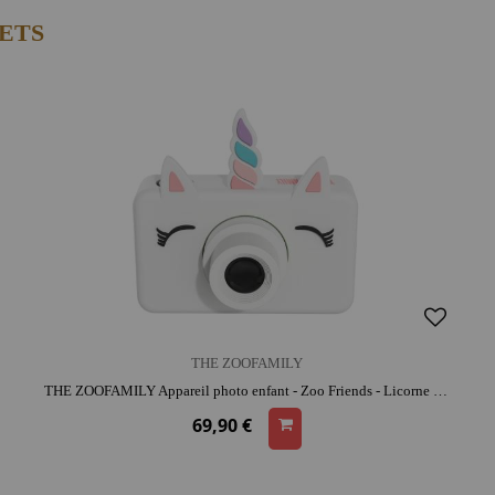
UETS
THE ZOOFAMILY
THE ZOOFAMILY Appareil photo enfant - Zoo Friends - Licorne | silicone | dès 3 ans | activité créative | résistant aux chocs
69,90 €