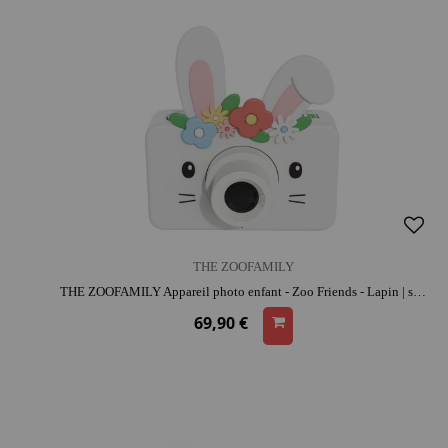
THE ZOOFAMILY
THE ZOOFAMILY Appareil photo enfant - Zoo Friends - Lapin | silicone | dès 3 ans | activité créative | résistant aux chocs
69,90 €