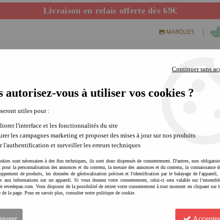
Départ de notre dépôt avant 14h
|
MARQUES
Continuer sans ac
 autorisez-vous à utiliser vos cookies ?
S CREATIFS
PLEIN AIR
SCIENCE & NATURE
MODE 
 seront utiles pour :
ssages des enfants de tous âges.
iorer l'interface et les fonctionnalités du site
rer les campagnes marketing et proposer des mises à jour sur nos produits
Une sélection surprena
r l'authentification et surveiller les erreurs techniques
La caverne d'Ali Baba pour tout enfant,
okies sont nécessaires à des fins techniques, ils sont donc dispensés de consentement. D'autres, non obligatoi
jeu reste un élément essentiel pour l'é
és pour la personnalisation des annonces et du contenu, la mesure des annonces et du contenu, la connaissance d
oppement de produits, les données de géolocalisation précises et l'identification par le balayage de l'appareil,
goûts, son stade de développement ma
cès aux informations sur un appareil. Si vous donnez votre consentement, celui-ci sera valable sur l’ensembl
fabricants et créateurs l'ont bien compri
e revedepan.com. Vous disposez de la possibilité de retirer votre consentement à tout moment en cliquant sur l
e de la page. Pour en savoir plus, consulter notre politique de cookie.
tout au long de la conception d'un jou
des modes et des générations.
Voir plus
igurer
Accepter