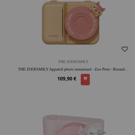
THE ZOOFAMILY
THE ZOOFAMILY Appareil photo instantané - Zoo Print - Renard | dès 5 ans | activité créative | moment convivial
109,90 €