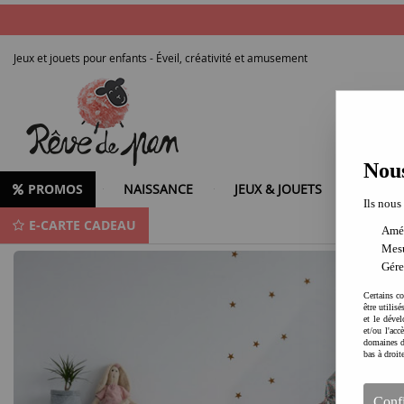
Jeux et jouets pour enfants - Éveil, créativité et amusement
Nous
PROMOS
NAISSANCE
JEUX & JOUETS
LOISIR
Ils nous
E-CARTE CADEAU
Découvrez des jeux et jouets pour stimuler imagination, motricité et apprenti
Amél
Mesu
Gére
Certains co
être utilis
et le dével
et/ou l'ac
domaines d
bas à droit
Conf