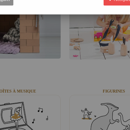
Chez Rêve de Pan, nous avons réuni le 
et utile
qui accompagnera l'enfant dans
d'équipe... tout en mettant l'accent sur
un matériau moderne comme le silicone,
Parmi notre sélection, découvrez entre 
Les
indémodables cubes
, du 1er âge j
Les
jeux de société
, traditionnels et m
Les
puzzles 2D, puzzles 3D et casse-tê
Les
boîtes à musique
et les
peluches m
Les
circuits de voiture
, à la fois à cons
Les
tapis de jeux
, astucieux et pratiqu
Pour aller plus loin :
Trouvez un cadeau selon l'âge de l'enf
OÎTES À MUSIQUE
FIGURINES
Découvrez
ce qui se cache derrière les