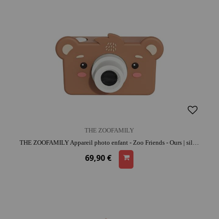
THE ZOOFAMILY
THE ZOOFAMILY Appareil photo enfant - Zoo Friends - Ours | silicone | dès 3 ans | activité créative | résistant aux chocs
69,90 €