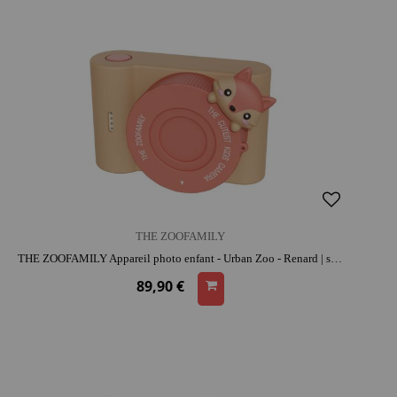
THE ZOOFAMILY
THE ZOOFAMILY Appareil photo enfant - Urban Zoo - Renard | silicone | dès 5 ans | activité créative | résistant aux chocs
89,90 €