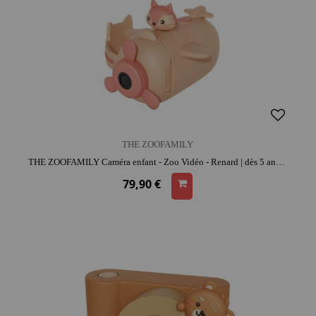
THE ZOOFAMILY
THE ZOOFAMILY Caméra enfant - Zoo Vidéo - Renard | dès 5 ans | activité créative | résistant aux chocs | moment convivial
79,90 €