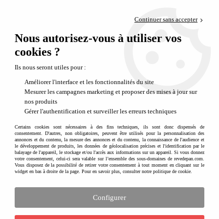
Paiement en 4x sans frais via PayPal
Continuer sans accepter
Livraison en relais offerte dès 69€
Nous autorisez-vous à utiliser vos
0
Départ de notre dépôt avant 14h
cookies ?
Acheter des cadeaux pour enfant fabriqués en France
Ils nous seront utiles pour :
Améliorer l'interface et les fonctionnalités du site
Mesurer les campagnes marketing et proposer des mises à jour sur
nos produits
Gérer l'authentification et surveiller les erreurs techniques
Certains cookies sont nécessaires à des fins techniques, ils sont donc dispensés de
consentement. D'autres, non obligatoires, peuvent être utilisés pour la personnalisation des
annonces et du contenu, la mesure des annonces et du contenu, la connaissance de l'audience et
le développement de produits, les données de géolocalisation précises et l'identification par le
balayage de l'appareil, le stockage et/ou l'accès aux informations sur un appareil. Si vous donnez
votre consentement, celui-ci sera valable sur l’ensemble des sous-domaines de revedepan.com.
Vous disposez de la possibilité de retirer votre consentement à tout moment en cliquant sur le
widget en bas à droite de la page. Pour en savoir plus, consulter notre politique de cookie.
Configurer