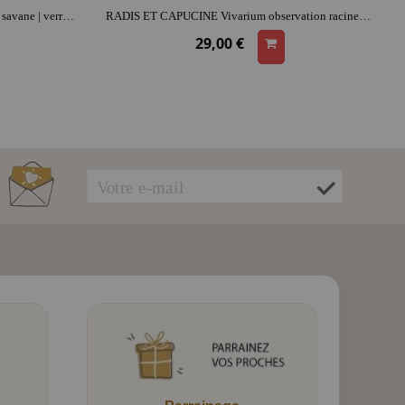
RADIS ET CAPUCINE Terrarium de la savane | verre | dès 5 ans | activité créative & conviviale
RADIS ET CAPUCINE Vivarium observation racines et vers de terre | dès 6 ans | activité créative & conviviale
29,00 €