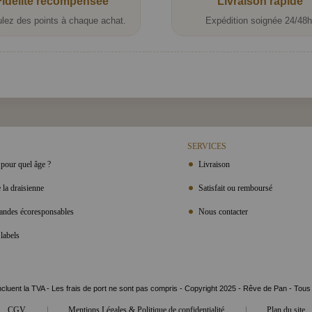
Fidélité récompensée
Livraison rapide
lez des points à chaque achat.
Expédition soignée 24/48h
SERVICES
pour quel âge ?
Livraison
 la draisienne
Satisfait ou remboursé
ndes écoresponsables
Nous contacter
labels
ncluent la TVA - Les frais de port ne sont pas compris - Copyright 2025 - Rêve de Pan - Tous
|
|
CGV
Mentions Légales & Politique de confidentialité
Plan du site