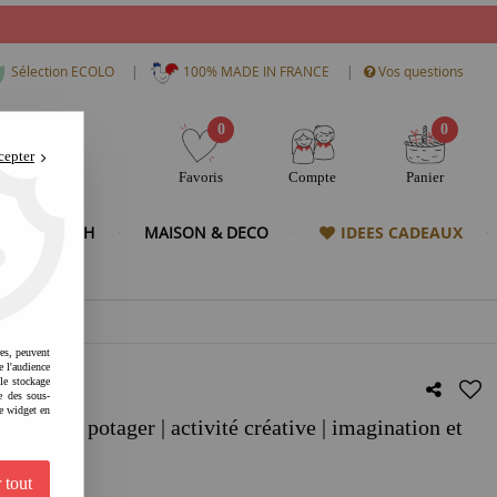
|
|
Sélection ECOLO
100% MADE IN FRANCE
Vos questions
0
0
cepter
Favoris
Compte
Panier
& HIGH TECH
MAISON & DECO
IDEES CADEAUX
res, peuvent
e l'audience
 le stockage
e des sous-
e widget en
mini potager | activité créative | imagination et
al
 tout