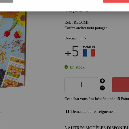
15
,
90
€
Réf. :
RECCMP
Coffret atelier mini potager
Description
En stock
Cet achat vous fera bénéficier de
15
Point
Demande de renseignement
5 AUTRES MODÈLES DISPONIB