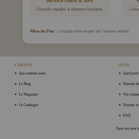
Service client & SAV
Conseils rapides & réponse humaine.
Cumu
Rêve de Pan
· concept-store expert de l’univers enfant
À PROPOS
INFOS
Qui sommes-nous
Quel jouet 
Le Blog
Histoire de
Le Magazine
Vos comma
Le Catalogue
Normes et 
FAQ
Tous nos prix i