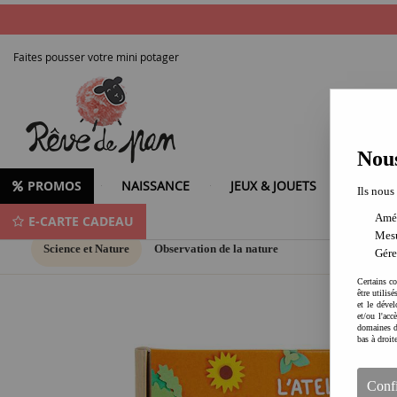
Faites pousser votre mini potager
Nous
PROMOS
NAISSANCE
JEUX & JOUETS
LOISIR
Ils nous
Amél
E-CARTE CADEAU
Mesu
Science et Nature
Observation de la nature
Gére
Certains co
être utilis
et le dével
et/ou l'ac
domaines d
bas à droit
Conf