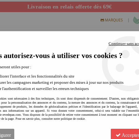
Livraison en relais offerte dès 69€
Départ de notre dépôt avant 14h
|
MARQUES
Continuer sans ac
 autorisez-vous à utiliser vos cookies ?
S CREATIFS
PLEIN AIR
SCIENCE & NATURE
MODE 
 seront utiles pour :
iorer l'interface et les fonctionnalités du site
rer les campagnes marketing et proposer des mises à jour sur nos produits
r l'authentification et surveiller les erreurs techniques
okies sont nécessaires à des fins techniques, ils sont donc dispensés de consentement. D'autres, non obligatoi
és pour la personnalisation des annonces et du contenu, la mesure des annonces et du contenu, la connaissance d
oppement de produits, les données de géolocalisation précises et l'identification par le balayage de l'appareil,
cès aux informations sur un appareil. Si vous donnez votre consentement, celui-ci sera valable sur l’ensembl
e revedepan.com. Vous disposez de la possibilité de retirer votre consentement à tout moment en cliquant sur l
RADIS ET CAPUCINE Coffret 
e de la page. Pour en savoir plus, consulter notre politique de cookie.
précision | moment convivi
igurer
Accepter
1
Avis