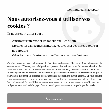
Paiement en 4x sans frais via PayPal
Continuer sans accepter
Livraison en relais offerte dès 69€
Nous autorisez-vous à utiliser vos
0
Départ de notre dépôt avant 14h
cookies ?
Nos promos du moment à prix fous !
Ils nous seront utiles pour :
Améliorer l'interface et les fonctionnalités du site
Mesurer les campagnes marketing et proposer des mises à jour sur
Codes promo du moment
nos produits
Profitez-en vite !
Gérer l'authentification et surveiller les erreurs techniques
Certains cookies sont nécessaires à des fins techniques, ils sont donc dispensés de
Des réductions spéciales vous attendent sur notre
consentement. D'autres, non obligatoires, peuvent être utilisés pour la personnalisation des
page dédiée.
Offres valables pour une durée
annonces et du contenu, la mesure des annonces et du contenu, la connaissance de l'audience et
le développement de produits, les données de géolocalisation précises et l'identification par le
limitée.
balayage de l'appareil, le stockage et/ou l'accès aux informations sur un appareil. Si vous donnez
votre consentement, celui-ci sera valable sur l’ensemble des sous-domaines de revedepan.com.
Vous disposez de la possibilité de retirer votre consentement à tout moment en cliquant sur le
widget en bas à droite de la page. Pour en savoir plus, consulter notre politique de cookie.
Découvrir les codes promo
Configurer
Les bonnes affaires continuent !