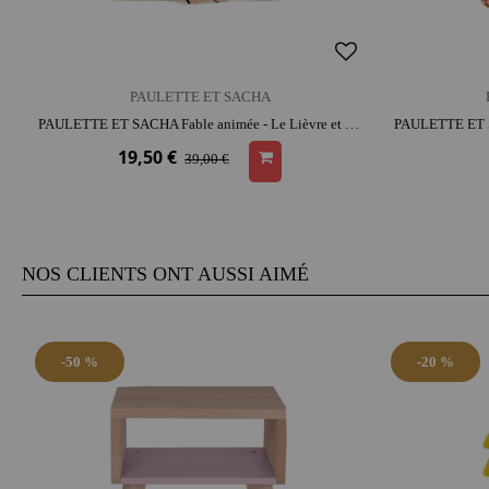
PAULETTE ET SACHA
PAULETTE ET SACHA Fable animée - Le Lièvre et la Tortue | bois | carton | développe l'imagination | histoires et jeu narratif
19,50 €
39,00 €
NOS CLIENTS ONT AUSSI AIMÉ
-50 %
-20 %