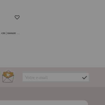
MR MARIA Lampe Star light - Lion 41 cm | rassure au coucher | lumière douce pour s'endormir