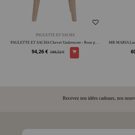
PAULETTE ET SACHA
PAULETTE ET SACHA Chevet Underscore - Rose pâle | bois | décoration | mobilier chambre d'enfant
94,26 €
6
188,52 €
Recevez nos idées cadeaux, nos nouveau