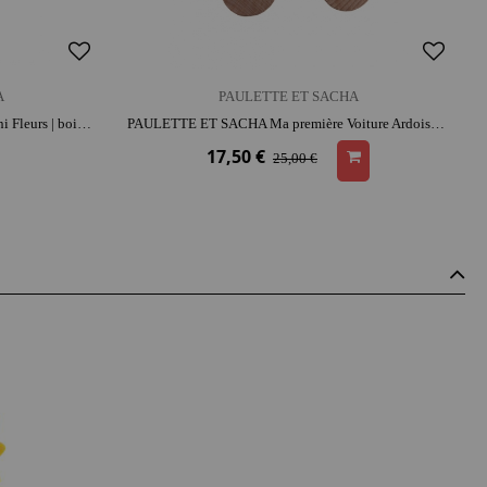
A
PAULETTE ET SACHA
PAULETTE ET SACHA Mésange - Mini Fleurs | bois | coton | histoires et jeu narratif
PAULETTE ET SACHA Ma première Voiture Ardoise | bois | imagination et précision | histoires et jeu narratif
17,50 €
25,00 €