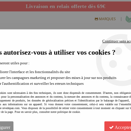
Livraison en relais offerte dès 69€
Départ de notre dépôt avant 14h
|
MARQUES
Continuer sans ac
 autorisez-vous à utiliser vos cookies ?
S CREATIFS
PLEIN AIR
SCIENCE & NATURE
MODE 
 seront utiles pour :
iorer l'interface et les fonctionnalités du site
rer les campagnes marketing et proposer des mises à jour sur nos produits
r l'authentification et surveiller les erreurs techniques
okies sont nécessaires à des fins techniques, ils sont donc dispensés de consentement. D'autres, non obligatoi
és pour la personnalisation des annonces et du contenu, la mesure des annonces et du contenu, la connaissance d
oppement de produits, les données de géolocalisation précises et l'identification par le balayage de l'appareil,
cès aux informations sur un appareil. Si vous donnez votre consentement, celui-ci sera valable sur l’ensembl
e revedepan.com. Vous disposez de la possibilité de retirer votre consentement à tout moment en cliquant sur l
e de la page. Pour en savoir plus, consulter notre politique de cookie.
PAULETTE ET SACHA Chevet 
mobilier chambre d'enfant
igurer
Accepter