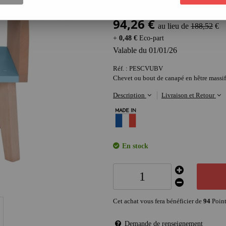
Soyez le premier à donner votre avis !
94
,
26
€
au lieu de
188,52
€
+
0,48 €
Eco-part
Valable
du
01/01/26
Réf. :
PESCVUBV
Chevet ou bout de canapé en hêtre massif
Description
Livraison et Retour
En stock
Cet achat vous fera bénéficier de
94
Point
Demande de renseignement