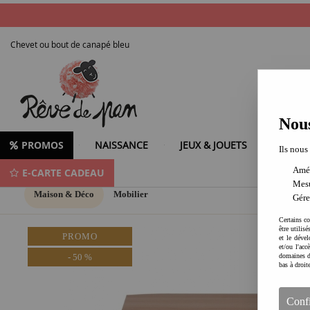
Chevet ou bout de canapé bleu
Nous
PROMOS
NAISSANCE
JEUX & JOUETS
LOISIR
Ils nous
Amél
E-CARTE CADEAU
Mesu
Maison & Déco
Mobilier
Gére
Certains co
être utilis
PROMO
et le dével
et/ou l'ac
-
50
%
domaines d
bas à droit
Conf