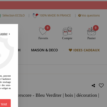
|
|
Sélection ECOLO
100% MADE IN FRANCE
Vos questions
0
0
cepter
Favoris
Compte
Panier
& HIGH TECH
MAISON & DECO
IDEES CADEAUX
res, peuvent
e l'audience
 le stockage
e des sous-
e widget en
Underscore - Bleu Verditer | bois | décoration |
 tout