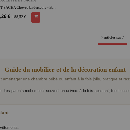
PAULETTE ET SACHA
PAULETTE ET SACHA Chevet Underscore - Bleu Verditer | bois | décoration | mobilier chambre d'enfant
,26 €
188,52 €
7 articles sur
7
Guide du mobilier et de la décoration enfant
aménager une chambre bébé ou enfant à la fois jolie, pratique et ras
. Les parents recherchent souvent un univers à la fois apaisant, fonctionnel
fant
 vêtements.