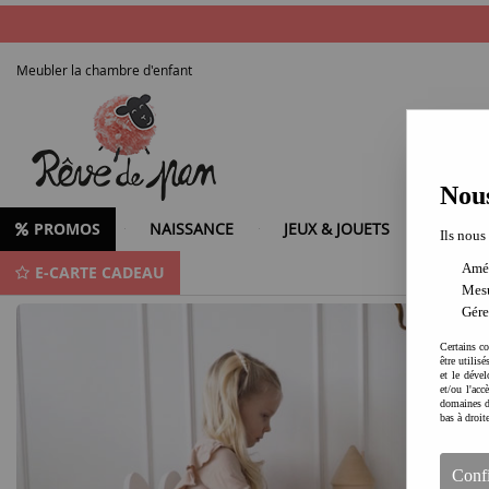
Meubler la chambre d'enfant
Nous
PROMOS
NAISSANCE
JEUX & JOUETS
LOISIR
Ils nous
Amél
E-CARTE CADEAU
Une sélection originale pour meubler la chambre d'enfant
Mesu
Gére
Certains co
être utilis
et le dével
et/ou l'ac
domaines d
bas à droit
Conf