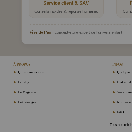
Service client & SAV
Conseils rapides & réponse humaine.
Cumu
Rêve de Pan
· concept-store expert de l’univers enfant
À PROPOS
INFOS
Qui sommes-nous
Quel jouet 
Le Blog
Histoire de
Le Magazine
Vos comma
Le Catalogue
Normes et 
FAQ
Tous nos prix i