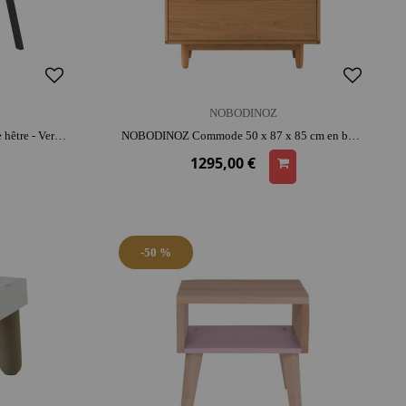
NOBODINOZ
NOBODINOZ Bureau enfant bois de hêtre - Vert foncé | bois | décoration | mobilier chambre d'enfant
NOBODINOZ Commode 50 x 87 x 85 cm en bois de chêne Pure - 4 tiroirs | bois | décoration | mobilier chambre d'enfant
1295,00 €
-50 %