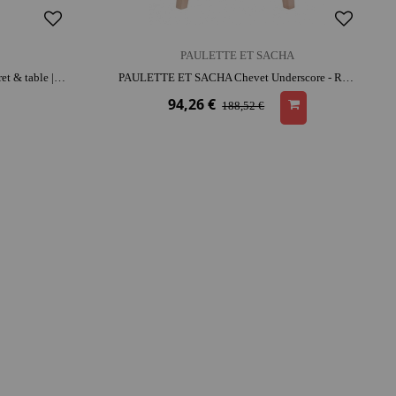
PAULETTE ET SACHA
HACHIMAN Stepfill Blanc - Tabouret & table | Rangement, repose-pied, table d'appoint
PAULETTE ET SACHA Chevet Underscore - Rose pâle | bois | décoration | mobilier chambre d'enfant
94,26 €
188,52 €