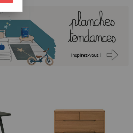
porains ou détails poétiques. Vous pouvez retrouver de nombreuses idées
t
afin de composer un univers unique pour votre enfant.
omment aménager une chambre pratique et évolutive. L’idéal est de prévoir
rant avec une
veilleuse enfant
, un espace jeu confortable avec un
tapis doux
, et un
vorise la concentration et la créativité.
dispensables dans une chambre d’enfant : coffres à jouets, étagères, petits
er un espace agréable à vivre. Ajoutez enfin quelques
stickers enfant
, coussins,
les pour apporter une touche personnelle et transformer la chambre en véritable