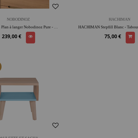
NOBODINOZ
HACHIMAN
NOBODINOZ Plan à langer Nobodinoz Pure - Chêne massif naturel | bois | décoration | mobilier chambre d'enfant
239,00 €
75,00 €