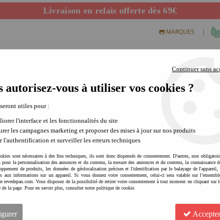
Livraison en relais offerte dès 69€
Départ de notre dépôt avant 14h
|
MARQUES
Continuer sans ac
 autorisez-vous à utiliser vos cookies ?
S CREATIFS
PLEIN AIR
SCIENCE & NATURE
MODE 
 seront utiles pour :
iorer l'interface et les fonctionnalités du site
rer les campagnes marketing et proposer des mises à jour sur nos produits
r l'authentification et surveiller les erreurs techniques
Mobilier et décoratio
okies sont nécessaires à des fins techniques, ils sont donc dispensés de consentement. D'autres, non obligatoi
és pour la personnalisation des annonces et du contenu, la mesure des annonces et du contenu, la connaissance d
Parce que chaque enfant est unique, 
oppement de produits, les données de géolocalisation précises et l'identification par le balayage de l'appareil,
poétique, colorée, vintage, design ou 
cès aux informations sur un appareil. Si vous donnez votre consentement, celui-ci sera valable sur l’ensembl
e revedepan.com. Vous disposez de la possibilité de retirer votre consentement à tout moment en cliquant sur l
dans lequel l’enfant pourra grandir, jou
e de la page. Pour en savoir plus, consulter notre politique de cookie.
igurer
Accepter
Voir plus
Pour imaginer une chambre harmonieu