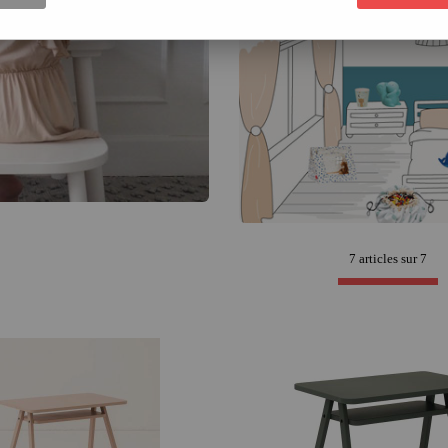
touches rétro, accessoires contem
d’inspiration sur
nos tableaux Pinteres
Les parents se demandent souvent c
plusieurs espaces : un coin nuit rassu
coin bureau ou activité lumineux qui fa
Pensez également aux rangements, in
meubles ou paniers permettent de gard
objets décoratifs et accessoires texti
7 articles sur
7
cocon.