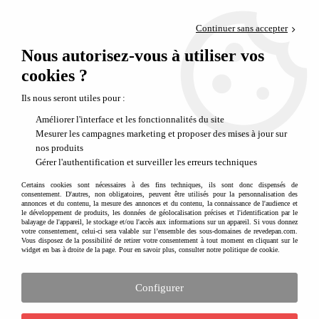
Paiement en 4x sans frais via PayPal
Continuer sans accepter
Livraison en relais offerte dès 69€
Nous autorisez-vous à utiliser vos
0
Départ de notre dépôt avant 14h
cookies ?
Des solutions de rangement astucieuses pour la chambre d'enfant
Ils nous seront utiles pour :
Améliorer l'interface et les fonctionnalités du site
Mesurer les campagnes marketing et proposer des mises à jour sur
nos produits
Gérer l'authentification et surveiller les erreurs techniques
Certains cookies sont nécessaires à des fins techniques, ils sont donc dispensés de
consentement. D'autres, non obligatoires, peuvent être utilisés pour la personnalisation des
annonces et du contenu, la mesure des annonces et du contenu, la connaissance de l'audience et
le développement de produits, les données de géolocalisation précises et l'identification par le
balayage de l'appareil, le stockage et/ou l'accès aux informations sur un appareil. Si vous donnez
votre consentement, celui-ci sera valable sur l’ensemble des sous-domaines de revedepan.com.
Vous disposez de la possibilité de retirer votre consentement à tout moment en cliquant sur le
widget en bas à droite de la page. Pour en savoir plus, consulter notre politique de cookie.
Solutions de rangement enfant
Configurer
Les
solutions de rangement enfant
permettent de garder une chambre