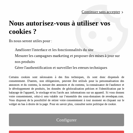
Paiement en 4x sans frais via PayPal
Continuer sans accepter
Livraison en relais offerte dès 69€
Nous autorisez-vous à utiliser vos
0
Départ de notre dépôt avant 14h
cookies ?
Lorena Canals une marque de tapis aux belles valeurs
Ils nous seront utiles pour :
À la rencontre de Lorena Canals
Améliorer l'interface et les fonctionnalités du site
Mesurer les campagnes marketing et proposer des mises à jour sur
nos produits
Gérer l'authentification et surveiller les erreurs techniques
Certains cookies sont nécessaires à des fins techniques, ils sont donc dispensés de
consentement. D'autres, non obligatoires, peuvent être utilisés pour la personnalisation des
annonces et du contenu, la mesure des annonces et du contenu, la connaissance de l'audience et
le développement de produits, les données de géolocalisation précises et l'identification par le
balayage de l'appareil, le stockage et/ou l'accès aux informations sur un appareil. Si vous donnez
votre consentement, celui-ci sera valable sur l’ensemble des sous-domaines de revedepan.com.
Vous disposez de la possibilité de retirer votre consentement à tout moment en cliquant sur le
widget en bas à droite de la page. Pour en savoir plus, consulter notre politique de cookie.
La créativité au service d'un environnement sain et
pratique :
Configurer
C’est en 1998 dans le garage de sa maison que Lorena Canals imagine le tout
premier tapis lavable en machine. Inspirée par ses filles qu’elle regarde jouer
sur le tapis au quotidien, elle cherche un tapis qu’elle pourrait simplement