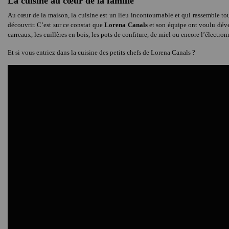
La cuisine au cœur de la famille
Au cœur de la maison, la cuisine est un lieu incontournable et qui rassemble tou
découvrir. C’est sur ce constat que
Lorena Canals
et son équipe ont voulu dével
carreaux, les cuillères en bois, les pots de confiture, de miel ou encore l’électr
Et si vous entriez dans la cuisine des petits chefs de Lorena Canals ?