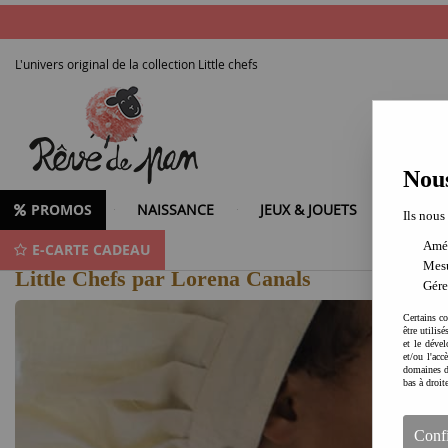
L'univers original de la collection Little chefs
Nous
PROMOS
NAISSANCE
JEUX & JOUETS
LOISIR
Ils nous
Amél
E-CARTE CADEAU
Jouer et décorer - Lorena Canals
Mesu
Little Chefs par Lorena Canals
Gére
Certains co
être utilis
et le dével
et/ou l'ac
domaines d
bas à droit
Conf