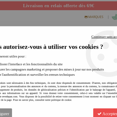
Livraison en relais offerte dès 69€
Départ de notre dépôt avant 14h
|
MARQUES
Continuer sans ac
 autorisez-vous à utiliser vos cookies ?
S CREATIFS
PLEIN AIR
SCIENCE & NATURE
MODE 
 seront utiles pour :
iorer l'interface et les fonctionnalités du site
rer les campagnes marketing et proposer des mises à jour sur nos produits
r l'authentification et surveiller les erreurs techniques
okies sont nécessaires à des fins techniques, ils sont donc dispensés de consentement. D'autres, non obligatoi
és pour la personnalisation des annonces et du contenu, la mesure des annonces et du contenu, la connaissance d
oppement de produits, les données de géolocalisation précises et l'identification par le balayage de l'appareil,
cès aux informations sur un appareil. Si vous donnez votre consentement, celui-ci sera valable sur l’ensembl
e revedepan.com. Vous disposez de la possibilité de retirer votre consentement à tout moment en cliquant sur l
e de la page. Pour en savoir plus, consulter notre politique de cookie.
igurer
Accepter