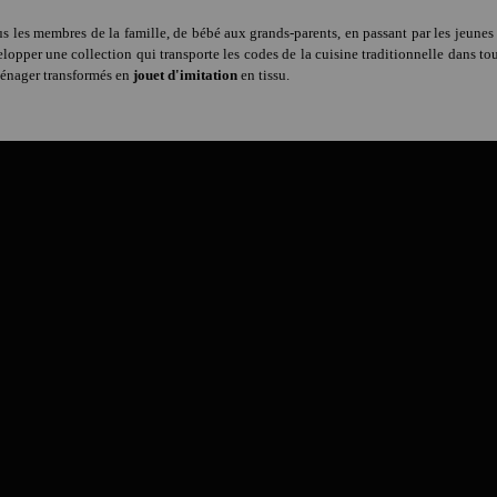
s les membres de la famille, de bébé aux grands-parents, en passant par les jeunes 
opper une collection qui transporte les codes de la cuisine traditionnelle dans tout
oménager transformés en
jouet d'imitation
en tissu.