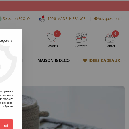
|
|
Sélection ECOLO
100% MADE IN FRANCE
Vos questions
0
0
cepter
Favoris
Compte
Panier
& HIGH TECH
MAISON & DECO
IDEES CADEAUX
res, peuvent
e l'audience
 le stockage
e des sous-
e widget en
 tout