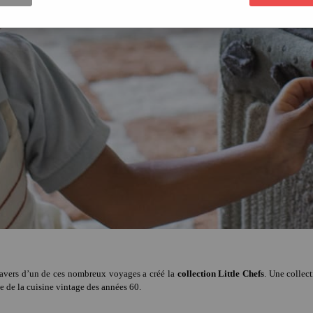
ravers d’un de ces nombreux voyages a créé la
collection Little Chefs
. Une collec
 de la cuisine vintage des années 60.