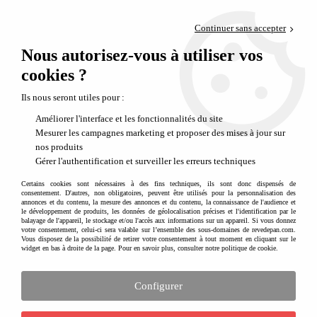
Paiement en 4x sans frais via PayPal
Continuer sans accepter
Livraison en relais offerte dès 69€
Nous autorisez-vous à utiliser vos
0
Départ de notre dépôt avant 14h
cookies ?
Rêve de Pan - éveil, jouets et jeux créatifs
Ils nous seront utiles pour :
Améliorer l'interface et les fonctionnalités du site
Qui sommes-nous ?
Mesurer les campagnes marketing et proposer des mises à jour sur
nos produits
Gérer l'authentification et surveiller les erreurs techniques
Rêve de Pan, concept-store en ligne dédié à l’univers
Certains cookies sont nécessaires à des fins techniques, ils sont donc dispensés de
de l’enfant : une sélection de produits en stock et une
consentement. D'autres, non obligatoires, peuvent être utilisés pour la personnalisation des
annonces et du contenu, la mesure des annonces et du contenu, la connaissance de l'audience et
expédition rapide depuis la France.
le développement de produits, les données de géolocalisation précises et l'identification par le
balayage de l'appareil, le stockage et/ou l'accès aux informations sur un appareil. Si vous donnez
votre consentement, celui-ci sera valable sur l’ensemble des sous-domaines de revedepan.com.
Vous disposez de la possibilité de retirer votre consentement à tout moment en cliquant sur le
widget en bas à droite de la page. Pour en savoir plus, consulter notre politique de cookie.
Une entreprise française avec de
vrais produits
Configurer
Rêve de Pan est une entreprise française spécialisée dans