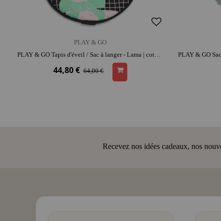
PLAY & GO
PLAY & GO Tapis d'éveil / Sac à langer - Lama | coton | espace de jeu confortable | range-jouets malin
44,80 €
64,00 €
Recevez nos idées cadeaux, nos nouveau