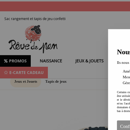
Sac rangement et tapis de jeu confetti
Nous
PROMOS
NAISSANCE
JEUX & JOUETS
LOISIR
Ils nous
Amél
E-CARTE CADEAU
Mesu
Jeux et Jouets
Tapis de jeux
Gére
Certains co
être utilis
et le dével
et/ou l'ac
domaines d
bas à droit
Conf