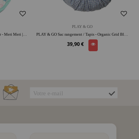
PLAY & GO
PLAY & GO Tapis d'éveil / Sac à langer - Meri Meri | coton | espace de jeu confortable | range-jouets malin
PLAY & GO Sac rangement / Tapis - Organic Grid Bleu | coton bio | range-jouets malin
39,90 €