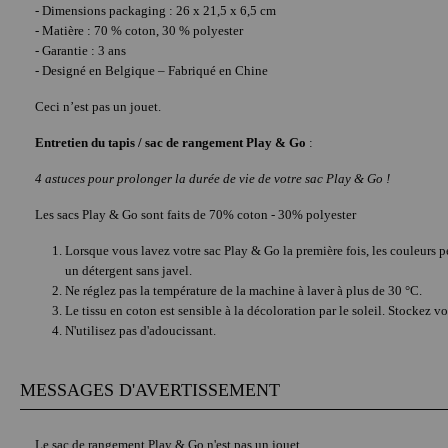
- Dimensions packaging : 26 x 21,5 x 6,5 cm
- Matière : 70 % coton, 30 % polyester
- Garantie : 3 ans
- Designé en Belgique – Fabriqué en Chine
Ceci n’est pas un jouet.
Entretien du tapis / sac de rangement Play & Go
:
4 astuces pour prolonger la durée de vie de votre sac Play & Go !
Les sacs Play & Go sont faits de 70% coton - 30% polyester
Lorsque vous lavez votre sac Play & Go la première fois, les couleurs pe
un détergent sans javel.
Ne réglez pas la température de la machine à laver à plus de 30 °C.
Le tissu en coton est sensible à la décoloration par le soleil. Stockez 
N'utilisez pas d'adoucissant.
MESSAGES D'AVERTISSEMENT
Le sac de rangement Play & Go n'est pas un jouet.