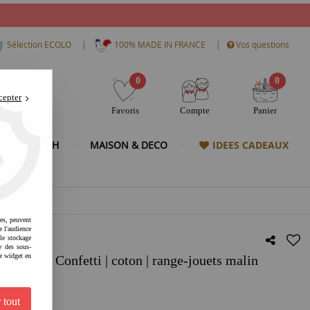
|
|
Sélection ECOLO
100% MADE IN FRANCE
Vos questions
0
0
cepter
Favoris
Compte
Panier
& HIGH TECH
MAISON & DECO
IDEES CADEAUX
res, peuvent
e l'audience
 le stockage
e des sous-
e widget en
Tapis - Confetti | coton | range-jouets malin
 tout