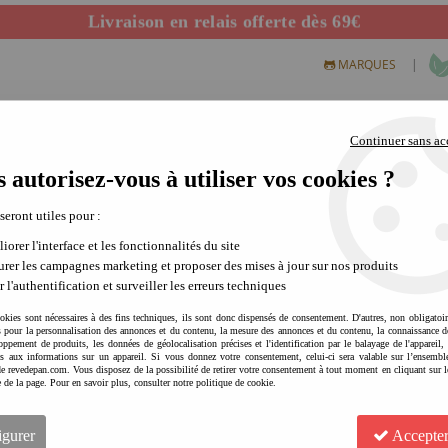
Livraison en relais offerte dès 69€
Départ de notre dépôt avant 14h
|
MARQUES
Continuer sans ac
 autorisez-vous à utiliser vos cookies ?
S CREATIFS
PLEIN AIR
SCIENCE & NATURE
MODE 
 seront utiles pour :
iorer l'interface et les fonctionnalités du site
rer les campagnes marketing et proposer des mises à jour sur nos produits
r l'authentification et surveiller les erreurs techniques
okies sont nécessaires à des fins techniques, ils sont donc dispensés de consentement. D'autres, non obligatoi
és pour la personnalisation des annonces et du contenu, la mesure des annonces et du contenu, la connaissance d
oppement de produits, les données de géolocalisation précises et l'identification par le balayage de l'appareil,
cès aux informations sur un appareil. Si vous donnez votre consentement, celui-ci sera valable sur l’ensembl
e revedepan.com. Vous disposez de la possibilité de retirer votre consentement à tout moment en cliquant sur l
PLAY & GO Sac rangement / 
e de la page. Pour en savoir plus, consulter notre politique de cookie.
Soyez le premier à donner votre avis !
igurer
Accepter