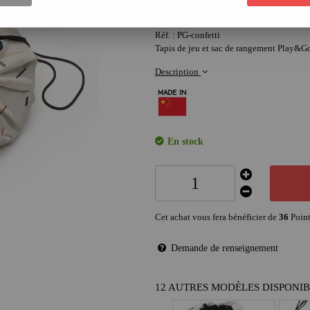
36
,
90
€
Réf. :
PG-confetti
Tapis de jeu et sac de rangement Play&G
Description
En stock
Cet achat vous fera bénéficier de
36
Point
Demande de renseignement
12 AUTRES MODÈLES DISPONI