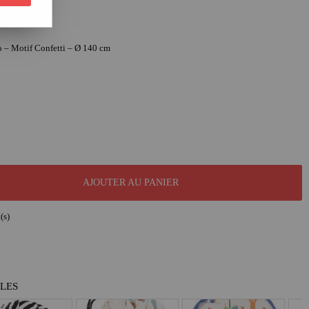
o – Motif Confetti – Ø 140 cm
AJOUTER AU PANIER
(s)
BLES