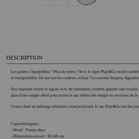
DESCRIPTION
Les jouets s’éparpillent ? Plus de stress ! Avec le tapis Play&Go motif confe
et transportable. On tire sur les cordons, et hop ! Les petites briques, figurines
Son imprimé coloré et rigolo avec de charmants confetti apporte une touche j
plus d'une sangle idéal pour porter le sac même très rempli en revenant de la 
Conçu dans un mélange résistant coton/polyester, le sac Play&Go est fait pour
Caractéristiques :
- Motif : Funny days
- Dimensions ouvert : Ø 140 cm