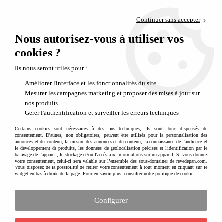
Paiement en 4x sans frais via PayPal
Continuer sans accepter
Livraison en relais offerte dès 69€
Nous autorisez-vous à utiliser vos
0
Départ de notre dépôt avant 14h
cookies ?
Ils nous seront utiles pour :
Améliorer l'interface et les fonctionnalités du site
Mesurer les campagnes marketing et proposer des mises à jour sur
nos produits
Gérer l'authentification et surveiller les erreurs techniques
Certains cookies sont nécessaires à des fins techniques, ils sont donc dispensés de
consentement. D'autres, non obligatoires, peuvent être utilisés pour la personnalisation des
annonces et du contenu, la mesure des annonces et du contenu, la connaissance de l'audience et
le développement de produits, les données de géolocalisation précises et l'identification par le
balayage de l'appareil, le stockage et/ou l'accès aux informations sur un appareil. Si vous donnez
votre consentement, celui-ci sera valable sur l’ensemble des sous-domaines de revedepan.com.
Vous disposez de la possibilité de retirer votre consentement à tout moment en cliquant sur le
widget en bas à droite de la page. Pour en savoir plus, consulter notre politique de cookie.
Configurer