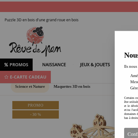
Puzzle 3D en bois d'une grand roue en bois
Nous
PROMOS
NAISSANCE
JEUX & JOUETS
LOISIR
Ils nous
Amél
E-CARTE CADEAU
Mesu
Science et Nature
Maquettes 3D en bois
Gére
Certains co
être utilis
PROMO
et le dével
et/ou l'ac
-
30
%
domaines d
bas à droit
Conf