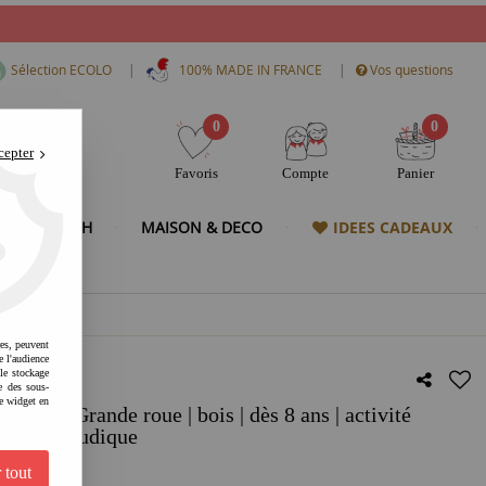
|
|
Sélection ECOLO
100% MADE IN FRANCE
Vos questions
0
0
cepter
Favoris
Compte
Panier
& HIGH TECH
MAISON & DECO
IDEES CADEAUX
res, peuvent
e l'audience
 le stockage
e des sous-
e widget en
 - Grande roue | bois | dès 8 ans | activité
sion | 3D ludique
 tout