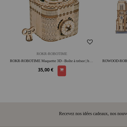
ROKR-ROBOTIME
ROKR-ROBOTIME Maquette 3D - Boîte à trésor | bois | dès 14 ans | activité créative | patience et précision | 3D ludique
35,00 €
Recevez nos idées cadeaux, nos nouveau