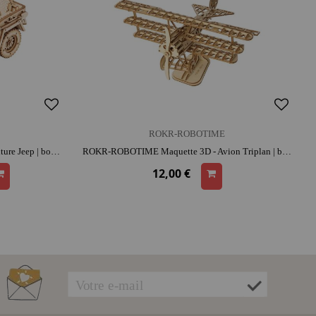
ROKR-ROBOTIME
ROKR-ROBOTIME Maquette 3D - Voiture Jeep | bois | dès 14 ans | activité créative | patience et précision | 3D ludique
ROKR-ROBOTIME Maquette 3D - Avion Triplan | bois | dès 8 ans | activité créative | patience et précision | 3D ludique
12,00 €