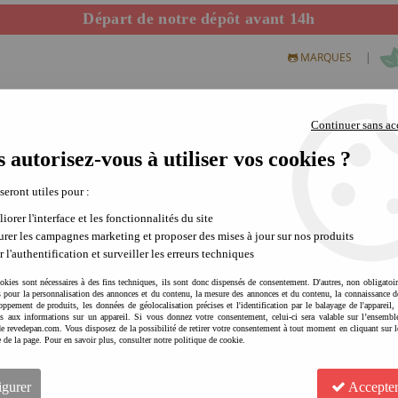
Départ de notre dépôt avant 14h
|
MARQUES
Continuer sans ac
 autorisez-vous à utiliser vos cookies ?
S CREATIFS
PLEIN AIR
SCIENCE & NATURE
MODE 
 seront utiles pour :
iorer l'interface et les fonctionnalités du site
rer les campagnes marketing et proposer des mises à jour sur nos produits
r l'authentification et surveiller les erreurs techniques
okies sont nécessaires à des fins techniques, ils sont donc dispensés de consentement. D'autres, non obligatoi
és pour la personnalisation des annonces et du contenu, la mesure des annonces et du contenu, la connaissance d
oppement de produits, les données de géolocalisation précises et l'identification par le balayage de l'appareil,
cès aux informations sur un appareil. Si vous donnez votre consentement, celui-ci sera valable sur l’ensembl
e revedepan.com. Vous disposez de la possibilité de retirer votre consentement à tout moment en cliquant sur l
ROKR-ROBOTIME Maquette 3D
e de la page. Pour en savoir plus, consulter notre politique de cookie.
créative | patience et préci
2
Avis
igurer
Accepter