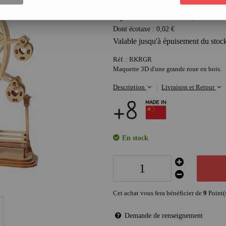
9
,
73
€
au lieu de
13,90
€
Dont écotaxe :
0,02
€
Valable jusqu'à épuisement du stoc
Réf. :
RKRGR
Maquette 3D d'une grande roue en bois.
Description
Livraison et Retour
En stock
Cet achat vous fera bénéficier de
9
Point(
Demande de renseignement