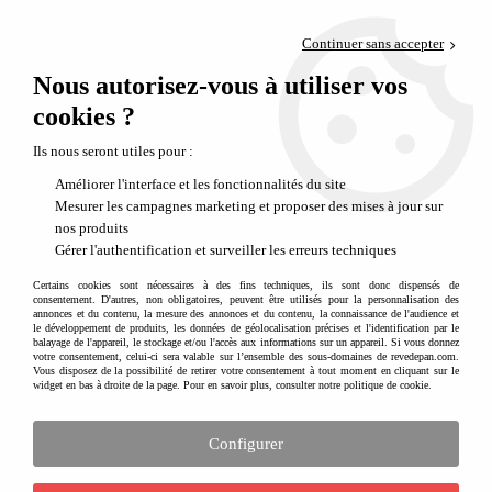
Paiement en 4x sans frais via PayPal
Continuer sans accepter
Livraison en relais offerte dès 69€
Nous autorisez-vous à utiliser vos
0
Départ de notre dépôt avant 14h
cookies ?
Construire et décorer des maquettes 3D en bois
Ils nous seront utiles pour :
Maquette 3D en bois à assembler animée
Améliorer l'interface et les fonctionnalités du site
Mesurer les campagnes marketing et proposer des mises à jour sur
Plongez dans l’univers fascinant des
maquettes 3D en bois
, de véritables
nos produits
puzzles mécaniques à assembler
qui allient précision, créativité et
Gérer l'authentification et surveiller les erreurs techniques
satisfaction personnelle. Une fois commencé, difficile de s’arrêter : assembler
une maquette devient vite une passion… voire une véritable addiction !
Certains cookies sont nécessaires à des fins techniques, ils sont donc dispensés de
consentement. D'autres, non obligatoires, peuvent être utilisés pour la personnalisation des
annonces et du contenu, la mesure des annonces et du contenu, la connaissance de l'audience et
Ces
maquettes en bois à monter
séduisent autant les adultes que les
le développement de produits, les données de géolocalisation précises et l'identification par le
En savoir plus
adolescents. Instruments de musique, véhicules, horloges, objets décoratifs
balayage de l'appareil, le stockage et/ou l'accès aux informations sur un appareil. Si vous donnez
votre consentement, celui-ci sera valable sur l’ensemble des sous-domaines de revedepan.com.
ou mécanismes animés : chaque modèle est une invitation à créer et à
Vous disposez de la possibilité de retirer votre consentement à tout moment en cliquant sur le
comprendre le fonctionnement des objets.
widget en bas à droite de la page. Pour en savoir plus, consulter notre politique de cookie.
Fabriquées en
bois naturel (contreplaqué de bouleau ou de hêtre)
, les pièces
Configurer
sont découpées au laser pour un rendu précis et élégant. Chaque élément se
détache facilement et s’assemble étape par étape grâce à un
plan de montage
détaillé
, accessible même aux débutants.