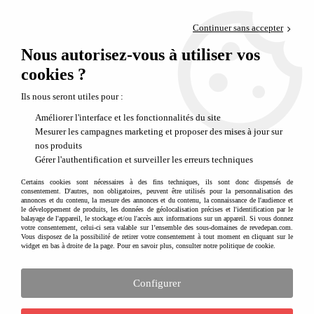
Paiement en 4x sans frais via PayPal
Continuer sans accepter
Livraison en relais offerte dès 69€
Nous autorisez-vous à utiliser vos
0
Départ de notre dépôt avant 14h
cookies ?
Ils nous seront utiles pour :
Améliorer l'interface et les fonctionnalités du site
Mesurer les campagnes marketing et proposer des mises à jour sur
nos produits
Gérer l'authentification et surveiller les erreurs techniques
Certains cookies sont nécessaires à des fins techniques, ils sont donc dispensés de
consentement. D'autres, non obligatoires, peuvent être utilisés pour la personnalisation des
annonces et du contenu, la mesure des annonces et du contenu, la connaissance de l'audience et
le développement de produits, les données de géolocalisation précises et l'identification par le
balayage de l'appareil, le stockage et/ou l'accès aux informations sur un appareil. Si vous donnez
votre consentement, celui-ci sera valable sur l’ensemble des sous-domaines de revedepan.com.
Vous disposez de la possibilité de retirer votre consentement à tout moment en cliquant sur le
widget en bas à droite de la page. Pour en savoir plus, consulter notre politique de cookie.
Configurer