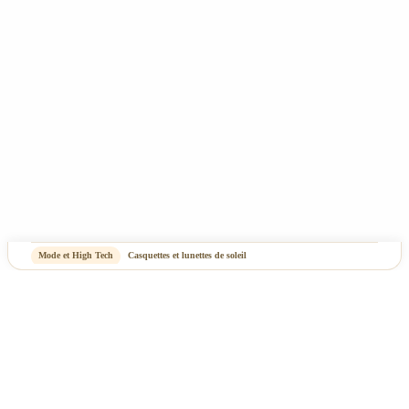
-
OASIS Projet
OASIS Commerce
Mode et High Tech
Casquettes et lunettes de soleil