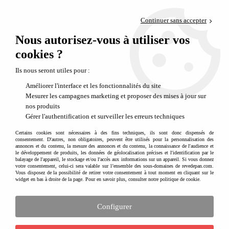
Paiement en 4x sans frais via PayPal
Continuer sans accepter
Livraison en relais offerte dès 69€
Nous autorisez-vous à utiliser vos
0
Départ de notre dépôt avant 14h
cookies ?
Ils nous seront utiles pour :
NOUVEAU
Améliorer l'interface et les fonctionnalités du site
Mesurer les campagnes marketing et proposer des mises à jour sur
nos produits
Gérer l'authentification et surveiller les erreurs techniques
Certains cookies sont nécessaires à des fins techniques, ils sont donc dispensés de
consentement. D'autres, non obligatoires, peuvent être utilisés pour la personnalisation des
annonces et du contenu, la mesure des annonces et du contenu, la connaissance de l'audience et
le développement de produits, les données de géolocalisation précises et l'identification par le
balayage de l'appareil, le stockage et/ou l'accès aux informations sur un appareil. Si vous donnez
votre consentement, celui-ci sera valable sur l’ensemble des sous-domaines de revedepan.com.
Vous disposez de la possibilité de retirer votre consentement à tout moment en cliquant sur le
widget en bas à droite de la page. Pour en savoir plus, consulter notre politique de cookie.
Configurer