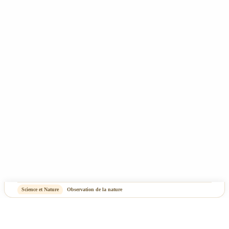
CGV
Mentions Légales & Politique de confidentialité
Plan du site
-
OASIS Projet
OASIS Commerce
Science et Nature
Observation de la nature