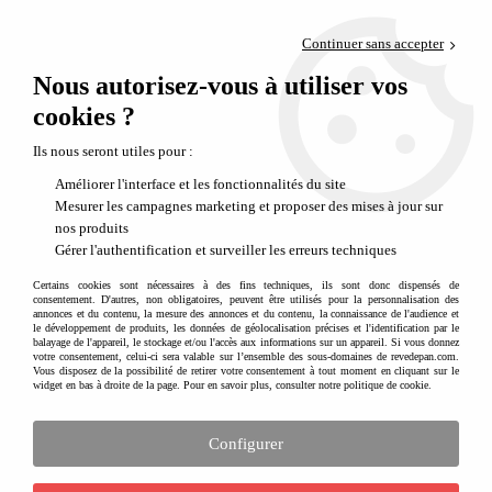
Paiement en 4x sans frais via PayPal
Continuer sans accepter
Livraison en relais offerte dès 69€
Nous autorisez-vous à utiliser vos
0
Départ de notre dépôt avant 14h
cookies ?
Ils nous seront utiles pour :
Améliorer l'interface et les fonctionnalités du site
Mesurer les campagnes marketing et proposer des mises à jour sur
nos produits
Gérer l'authentification et surveiller les erreurs techniques
Certains cookies sont nécessaires à des fins techniques, ils sont donc dispensés de
consentement. D'autres, non obligatoires, peuvent être utilisés pour la personnalisation des
annonces et du contenu, la mesure des annonces et du contenu, la connaissance de l'audience et
le développement de produits, les données de géolocalisation précises et l'identification par le
balayage de l'appareil, le stockage et/ou l'accès aux informations sur un appareil. Si vous donnez
votre consentement, celui-ci sera valable sur l’ensemble des sous-domaines de revedepan.com.
Vous disposez de la possibilité de retirer votre consentement à tout moment en cliquant sur le
widget en bas à droite de la page. Pour en savoir plus, consulter notre politique de cookie.
Configurer