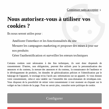
Paiement en 4x sans frais via PayPal
Continuer sans accepter
Livraison en relais offerte dès 69€
Nous autorisez-vous à utiliser vos
0
Départ de notre dépôt avant 14h
cookies ?
Ils nous seront utiles pour :
PROMO
-
30
%
Améliorer l'interface et les fonctionnalités du site
Mesurer les campagnes marketing et proposer des mises à jour sur
nos produits
Gérer l'authentification et surveiller les erreurs techniques
Certains cookies sont nécessaires à des fins techniques, ils sont donc dispensés de
consentement. D'autres, non obligatoires, peuvent être utilisés pour la personnalisation des
annonces et du contenu, la mesure des annonces et du contenu, la connaissance de l'audience et
le développement de produits, les données de géolocalisation précises et l'identification par le
balayage de l'appareil, le stockage et/ou l'accès aux informations sur un appareil. Si vous donnez
votre consentement, celui-ci sera valable sur l’ensemble des sous-domaines de revedepan.com.
Vous disposez de la possibilité de retirer votre consentement à tout moment en cliquant sur le
widget en bas à droite de la page. Pour en savoir plus, consulter notre politique de cookie.
Configurer