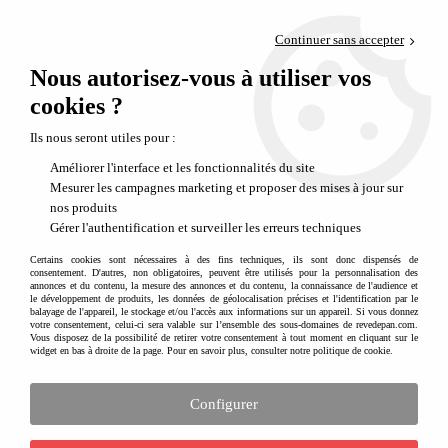
Paiement en 4x sans frais via PayPal
Continuer sans accepter
Livraison en relais offerte dès 69€
Nous autorisez-vous à utiliser vos
0
Départ de notre dépôt avant 14h
cookies ?
Ils nous seront utiles pour :
Améliorer l'interface et les fonctionnalités du site
Mesurer les campagnes marketing et proposer des mises à jour sur
nos produits
Gérer l'authentification et surveiller les erreurs techniques
Certains cookies sont nécessaires à des fins techniques, ils sont donc dispensés de
consentement. D'autres, non obligatoires, peuvent être utilisés pour la personnalisation des
annonces et du contenu, la mesure des annonces et du contenu, la connaissance de l'audience et
le développement de produits, les données de géolocalisation précises et l'identification par le
balayage de l'appareil, le stockage et/ou l'accès aux informations sur un appareil. Si vous donnez
votre consentement, celui-ci sera valable sur l’ensemble des sous-domaines de revedepan.com.
Vous disposez de la possibilité de retirer votre consentement à tout moment en cliquant sur le
widget en bas à droite de la page. Pour en savoir plus, consulter notre politique de cookie.
Configurer