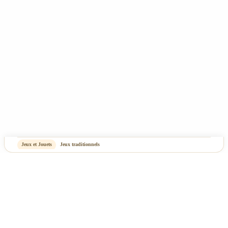
-
OASIS Projet
OASIS Commerce
Jeux et Jouets
Jeux traditionnels