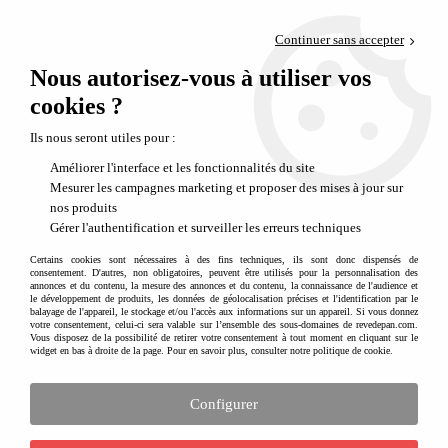
Paiement en 4x sans frais via PayPal
Continuer sans accepter
Livraison en relais offerte dès 69€
Nous autorisez-vous à utiliser vos
0
Départ de notre dépôt avant 14h
cookies ?
Ils nous seront utiles pour :
PROMO
-
50
%
Améliorer l'interface et les fonctionnalités du site
Mesurer les campagnes marketing et proposer des mises à jour sur
nos produits
Gérer l'authentification et surveiller les erreurs techniques
Certains cookies sont nécessaires à des fins techniques, ils sont donc dispensés de
consentement. D'autres, non obligatoires, peuvent être utilisés pour la personnalisation des
annonces et du contenu, la mesure des annonces et du contenu, la connaissance de l'audience et
le développement de produits, les données de géolocalisation précises et l'identification par le
balayage de l'appareil, le stockage et/ou l'accès aux informations sur un appareil. Si vous donnez
votre consentement, celui-ci sera valable sur l’ensemble des sous-domaines de revedepan.com.
Vous disposez de la possibilité de retirer votre consentement à tout moment en cliquant sur le
widget en bas à droite de la page. Pour en savoir plus, consulter notre politique de cookie.
Configurer