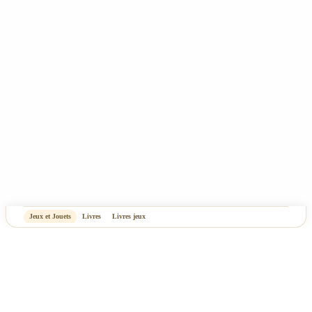
-
OASIS Projet
OASIS Commerce
Jeux et Jouets
Livres
Livres jeux