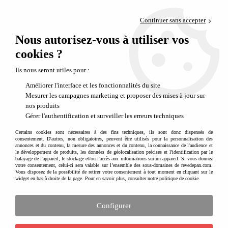
Paiement en 4x sans frais via PayPal
Continuer sans accepter
Livraison en relais offerte dès 69€
Nous autorisez-vous à utiliser vos
0
Départ de notre dépôt avant 14h
cookies ?
Ils nous seront utiles pour :
Améliorer l'interface et les fonctionnalités du site
Mesurer les campagnes marketing et proposer des mises à jour sur
nos produits
Gérer l'authentification et surveiller les erreurs techniques
Certains cookies sont nécessaires à des fins techniques, ils sont donc dispensés de
consentement. D'autres, non obligatoires, peuvent être utilisés pour la personnalisation des
annonces et du contenu, la mesure des annonces et du contenu, la connaissance de l'audience et
le développement de produits, les données de géolocalisation précises et l'identification par le
balayage de l'appareil, le stockage et/ou l'accès aux informations sur un appareil. Si vous donnez
votre consentement, celui-ci sera valable sur l’ensemble des sous-domaines de revedepan.com.
Vous disposez de la possibilité de retirer votre consentement à tout moment en cliquant sur le
widget en bas à droite de la page. Pour en savoir plus, consulter notre politique de cookie.
Configurer