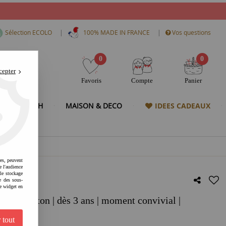
|
|
Sélection ECOLO
100% MADE IN FRANCE
Vos questions
0
0
cepter
Favoris
Compte
Panier
& HIGH TECH
MAISON & DECO
IDEES CADEAUX
res, peuvent
e l'audience
 le stockage
e des sous-
e widget en
le | carton | dès 3 ans | moment convivial |
patial
 tout