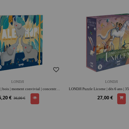
LONDJI
LONDJI
LONDJI Alehop | bois | moment convivial | concentration et repérage spatial | coordination et adresse
5,20 €
27,00 €
36,00 €