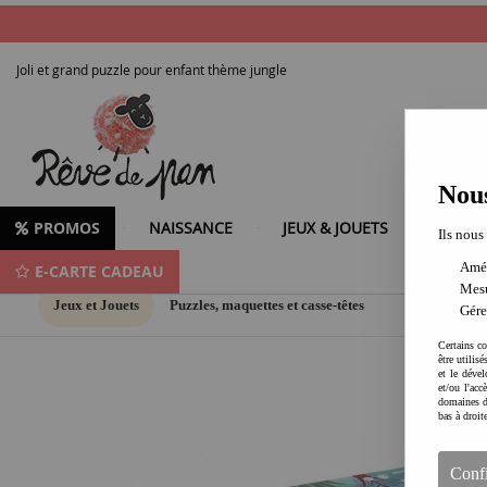
Joli et grand puzzle pour enfant thème jungle
Nous
PROMOS
NAISSANCE
JEUX & JOUETS
LOISIR
Ils nous
Amél
E-CARTE CADEAU
Mesu
Jeux et Jouets
Puzzles, maquettes et casse-têtes
Gére
Certains co
être utilis
et le dével
et/ou l'ac
domaines d
bas à droit
Conf