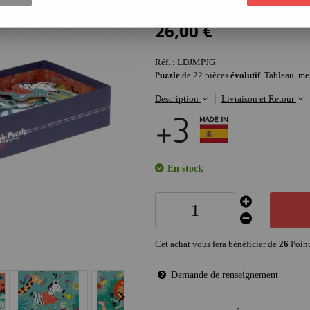
2
Avis
26
,
00
€
Réf. :
LDJMPJG
P
uzzle
de 22 pièces
évolutif
. Tableau mes
Description
Livraison et Retour
En stock
Cet achat vous fera bénéficier de
26
Point
Demande de renseignement