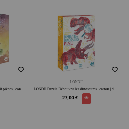
LONDJI
LONDJI Puzzle Licorne | dès 6 ans | 350 pièces | concentration et repérage spatial
LONDJI Puzzle Découvrir les dinosaures | carton | dès 6 ans | moment convivial | concentration et repérage spatial | éducatif
27,00 €