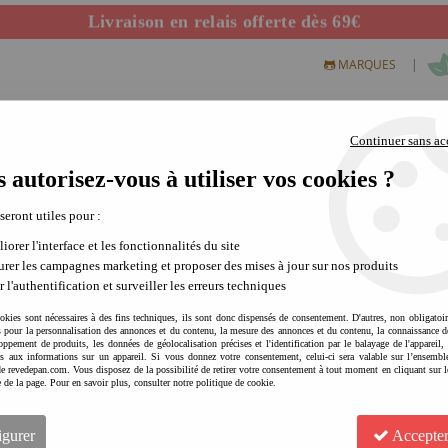
Départ de notre dépôt avant 14h
|
MARQUES
Continuer sans ac
 autorisez-vous à utiliser vos cookies ?
S CREATIFS
PLEIN AIR
SCIENCE & NATURE
MODE 
 seront utiles pour :
iorer l'interface et les fonctionnalités du site
rer les campagnes marketing et proposer des mises à jour sur nos produits
r l'authentification et surveiller les erreurs techniques
okies sont nécessaires à des fins techniques, ils sont donc dispensés de consentement. D'autres, non obligatoi
és pour la personnalisation des annonces et du contenu, la mesure des annonces et du contenu, la connaissance d
oppement de produits, les données de géolocalisation précises et l'identification par le balayage de l'appareil,
cès aux informations sur un appareil. Si vous donnez votre consentement, celui-ci sera valable sur l’ensembl
e revedepan.com. Vous disposez de la possibilité de retirer votre consentement à tout moment en cliquant sur l
e de la page. Pour en savoir plus, consulter notre politique de cookie.
LONDJI Puzzle Evolutif Jung
concentration et repérage s
igurer
Accepter