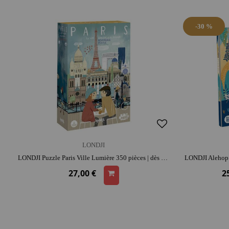
-30 %
LONDJI
LONDJI Puzzle Paris Ville Lumière 350 pièces | dès 8 ans | look rétro | concentration et repérage spatial
27,00 €
2