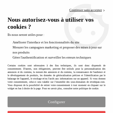
Paiement en 4x sans frais via PayPal
Continuer sans accepter
Livraison en relais offerte dès 69€
Nous autorisez-vous à utiliser vos
0
Départ de notre dépôt avant 14h
cookies ?
Puzzles, maquettes 3D et casse-têtes pour enfants, ados et kidults
Ils nous seront utiles pour :
Améliorer l'interface et les fonctionnalités du site
Mesurer les campagnes marketing et proposer des mises à jour sur
nos produits
Gérer l'authentification et surveiller les erreurs techniques
Certains cookies sont nécessaires à des fins techniques, ils sont donc dispensés de
consentement. D'autres, non obligatoires, peuvent être utilisés pour la personnalisation des
annonces et du contenu, la mesure des annonces et du contenu, la connaissance de l'audience et
le développement de produits, les données de géolocalisation précises et l'identification par le
balayage de l'appareil, le stockage et/ou l'accès aux informations sur un appareil. Si vous donnez
votre consentement, celui-ci sera valable sur l’ensemble des sous-domaines de revedepan.com.
Vous disposez de la possibilité de retirer votre consentement à tout moment en cliquant sur le
widget en bas à droite de la page. Pour en savoir plus, consulter notre politique de cookie.
Configurer
Puzzles, maquettes et casse-têtes pour
enfants et kidults : jouer, construire et créer