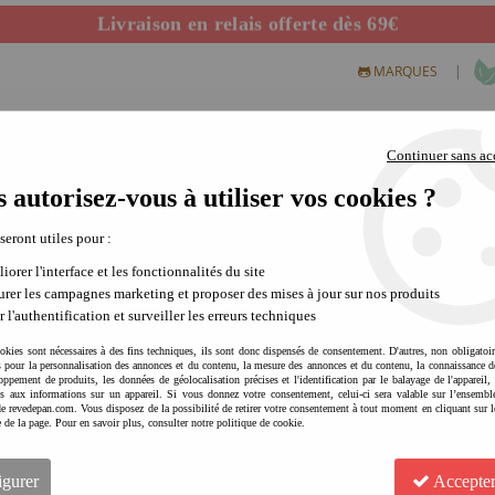
Livraison en relais offerte dès 69€
Départ de notre dépôt avant 14h
|
MARQUES
Continuer sans ac
 autorisez-vous à utiliser vos cookies ?
S CREATIFS
PLEIN AIR
SCIENCE & NATURE
MODE 
 seront utiles pour :
iorer l'interface et les fonctionnalités du site
rer les campagnes marketing et proposer des mises à jour sur nos produits
r l'authentification et surveiller les erreurs techniques
okies sont nécessaires à des fins techniques, ils sont donc dispensés de consentement. D'autres, non obligatoi
és pour la personnalisation des annonces et du contenu, la mesure des annonces et du contenu, la connaissance d
oppement de produits, les données de géolocalisation précises et l'identification par le balayage de l'appareil,
cès aux informations sur un appareil. Si vous donnez votre consentement, celui-ci sera valable sur l’ensembl
e revedepan.com. Vous disposez de la possibilité de retirer votre consentement à tout moment en cliquant sur l
ME AND MINE Tangram en boi
e de la page. Pour en savoir plus, consulter notre politique de cookie.
convivial et intergénératio
Soyez le premier à donner votre avis !
igurer
Accepter