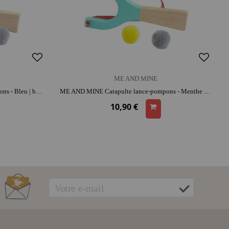
ME AND MINE
ME AND MINE Catapulte lance-pompons - Bleu | bois | caoutchouc | parfait pour les sorties | activité plein air
ME AND MINE Catapulte lance-pompons - Menthe | bois | caoutchouc | parfait pour les sorties | activité plein air
10,90 €