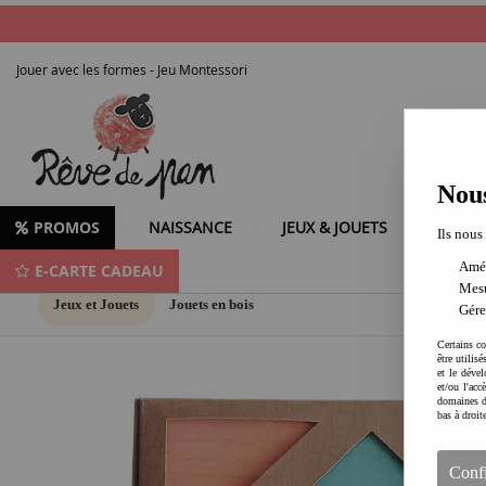
Jouer avec les formes - Jeu Montessori
Nous
PROMOS
NAISSANCE
JEUX & JOUETS
LOISIR
Ils nous
Amél
E-CARTE CADEAU
Mesu
Jeux et Jouets
Jouets en bois
Gére
Certains co
être utilis
et le dével
et/ou l'ac
domaines d
bas à droit
Conf