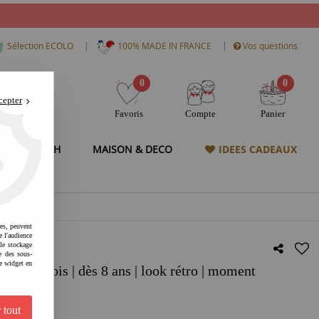
|
|
Sélection ECOLO
100% MADE IN FRANCE
Vos questions
0
0
cepter
Favoris
Compte
Panier
& HIGH TECH
MAISON & DECO
IDEES CADEAUX
res, peuvent
e l'audience
 le stockage
e des sous-
e widget en
s | bois | dès 8 ans | look rétro | moment
nnel
 tout