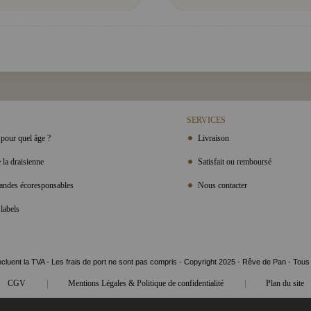
SERVICES
pour quel âge ?
Livraison
 la draisienne
Satisfait ou remboursé
ndes écoresponsables
Nous contacter
labels
ncluent la TVA - Les frais de port ne sont pas compris - Copyright 2025 - Rêve de Pan - Tous
|
|
CGV
Mentions Légales & Politique de confidentialité
Plan du site