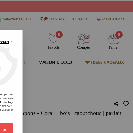
|
|
Sélection ECOLO
100% MADE IN FRANCE
Vos questions
0
0
cepter
Favoris
Compte
Panier
& HIGH TECH
MAISON & DECO
IDEES CADEAUX
res, peuvent
e l'audience
 le stockage
e des sous-
e widget en
e-pompons - Corail | bois | caoutchouc | parfait
ein air
 tout