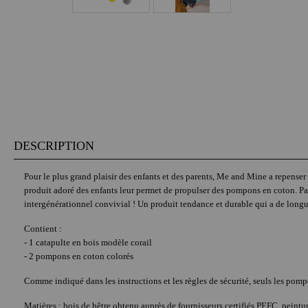
DESCRIPTION
Pour le plus grand plaisir des enfants et des parents, Me and Mine a repenser
produit adoré des enfants leur permet de propulser des pompons en coton. Parfa
intergénérationnel convivial ! Un produit tendance et durable qui a de longu
Contient :
- 1 catapulte en bois modèle corail
- 2 pompons en coton colorés
Comme indiqué dans les instructions et les règles de sécurité, seuls les pompo
Matières : bois de hêtre obtenu auprès de fournisseurs certifiés PEFC, pein