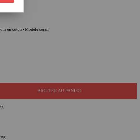
pons en coton - Modèle corail
AJOUTER AU PANIER
(s)
LES