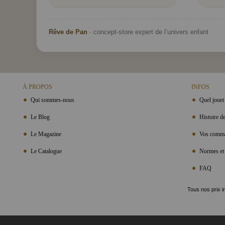
Rêve de Pan
· concept-store expert de l’univers enfant
À PROPOS
INFOS
Qui sommes-nous
Quel jouet 
Le Blog
Histoire de
Le Magazine
Vos comma
Le Catalogue
Normes et 
FAQ
Tous nos prix i