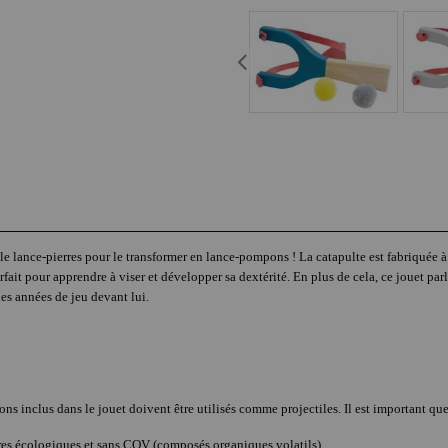
 le lance-pierres pour le transformer en lance-pompons ! La catapulte est fabriquée à
it pour apprendre à viser et développer sa dextérité. En plus de cela, ce jouet parl
es années de jeu devant lui.
ns inclus dans le jouet doivent être utilisés comme projectiles. Il est important que 
tures écologiques et sans COV (composés organiques volatils)