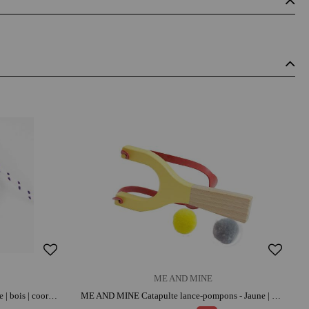
ME AND MINE
ME AND MINE Toupie à ficelle - Bleue | bois | coordination et adresse
ME AND MINE Catapulte lance-pompons - Jaune | bois | caoutchouc | parfait pour les sorties | activité plein air