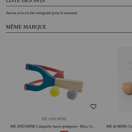
LISTE DES AVIS
Aucun avis n'a été enregistré pour le moment.
MÊME MARQUE
ME AND MINE
ME AND MINE Catapulte lance-pompons - Bleu | bois | caoutchouc | parfait pour les sorties | activité plein air