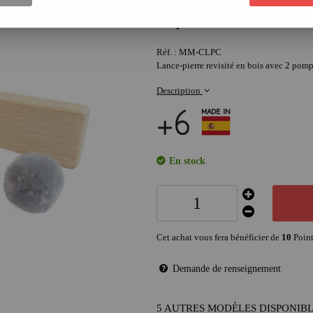
10
,
90
€
Réf. :
MM-CLPC
Lance-pierre revisité en bois avec 2 pom
Description
En stock
Cet achat vous fera bénéficier de
10
Point
Demande de renseignement
5 AUTRES MODÈLES DISPONIB