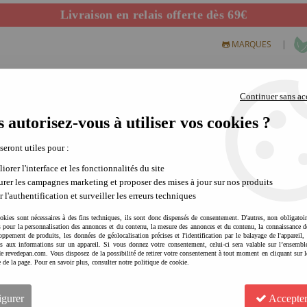
Livraison en relais offerte dès 69€
Départ de notre dépôt avant 14h
|
MARQUES
Continuer sans ac
 autorisez-vous à utiliser vos cookies ?
S CREATIFS
PLEIN AIR
SCIENCE & NATURE
MODE 
 seront utiles pour :
iorer l'interface et les fonctionnalités du site
rer les campagnes marketing et proposer des mises à jour sur nos produits
r l'authentification et surveiller les erreurs techniques
okies sont nécessaires à des fins techniques, ils sont donc dispensés de consentement. D'autres, non obligatoi
és pour la personnalisation des annonces et du contenu, la mesure des annonces et du contenu, la connaissance d
oppement de produits, les données de géolocalisation précises et l'identification par le balayage de l'appareil,
cès aux informations sur un appareil. Si vous donnez votre consentement, celui-ci sera valable sur l’ensembl
e revedepan.com. Vous disposez de la possibilité de retirer votre consentement à tout moment en cliquant sur l
ME AND MINE Catapulte lanc
e de la page. Pour en savoir plus, consulter notre politique de cookie.
pour les sorties | activité pl
Soyez le premier à donner votre avis !
igurer
Accepter