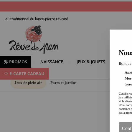
Jeu traditionnel du lance-pierre revisité
Nous
PROMOS
NAISSANCE
JEUX & JOUETS
LOISIR
Ils nous
Amél
E-CARTE CADEAU
Mesu
Jeux de plein air
Parcs et jardins
Gére
Certains co
être utilis
et le dével
et/ou l'ac
domaines d
bas à droit
Conf