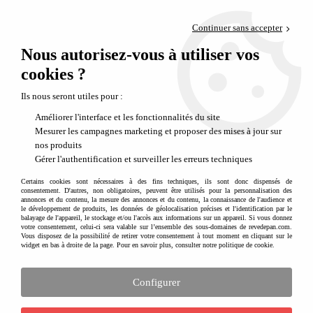
Paiement en 4x sans frais via PayPal
Continuer sans accepter
Livraison en relais offerte dès 69€
Nous autorisez-vous à utiliser vos
0
Départ de notre dépôt avant 14h
cookies ?
Jeux pour parcs & jardins - Plein air, exploration et nature
Ils nous seront utiles pour :
Améliorer l'interface et les fonctionnalités du site
Mesurer les campagnes marketing et proposer des mises à jour sur
nos produits
Gérer l'authentification et surveiller les erreurs techniques
Certains cookies sont nécessaires à des fins techniques, ils sont donc dispensés de
consentement. D'autres, non obligatoires, peuvent être utilisés pour la personnalisation des
annonces et du contenu, la mesure des annonces et du contenu, la connaissance de l'audience et
le développement de produits, les données de géolocalisation précises et l'identification par le
balayage de l'appareil, le stockage et/ou l'accès aux informations sur un appareil. Si vous donnez
votre consentement, celui-ci sera valable sur l’ensemble des sous-domaines de revedepan.com.
Vous disposez de la possibilité de retirer votre consentement à tout moment en cliquant sur le
widget en bas à droite de la page. Pour en savoir plus, consulter notre politique de cookie.
Configurer
Parcs & jardins : s'amuser en plein air, être
dehors