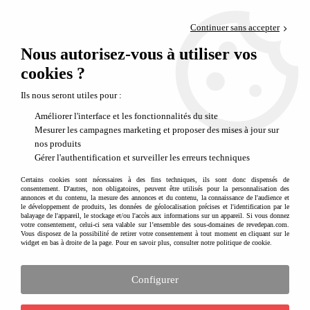
Paiement en 4x sans frais via PayPal
Continuer sans accepter
Livraison en relais offerte dès 69€
Nous autorisez-vous à utiliser vos
0
Départ de notre dépôt avant 14h
cookies ?
Ils nous seront utiles pour :
Améliorer l'interface et les fonctionnalités du site
Mesurer les campagnes marketing et proposer des mises à jour sur
nos produits
Gérer l'authentification et surveiller les erreurs techniques
Certains cookies sont nécessaires à des fins techniques, ils sont donc dispensés de
consentement. D'autres, non obligatoires, peuvent être utilisés pour la personnalisation des
annonces et du contenu, la mesure des annonces et du contenu, la connaissance de l'audience et
le développement de produits, les données de géolocalisation précises et l'identification par le
balayage de l'appareil, le stockage et/ou l'accès aux informations sur un appareil. Si vous donnez
votre consentement, celui-ci sera valable sur l’ensemble des sous-domaines de revedepan.com.
Vous disposez de la possibilité de retirer votre consentement à tout moment en cliquant sur le
widget en bas à droite de la page. Pour en savoir plus, consulter notre politique de cookie.
Configurer