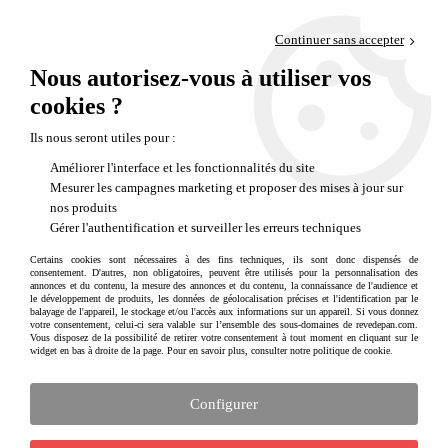
Paiement en 4x sans frais via PayPal
Continuer sans accepter
Livraison en relais offerte dès 69€
Nous autorisez-vous à utiliser vos
0
Départ de notre dépôt avant 14h
cookies ?
Ils nous seront utiles pour :
Améliorer l'interface et les fonctionnalités du site
Mesurer les campagnes marketing et proposer des mises à jour sur
nos produits
Gérer l'authentification et surveiller les erreurs techniques
Certains cookies sont nécessaires à des fins techniques, ils sont donc dispensés de
consentement. D'autres, non obligatoires, peuvent être utilisés pour la personnalisation des
annonces et du contenu, la mesure des annonces et du contenu, la connaissance de l'audience et
le développement de produits, les données de géolocalisation précises et l'identification par le
balayage de l'appareil, le stockage et/ou l'accès aux informations sur un appareil. Si vous donnez
votre consentement, celui-ci sera valable sur l’ensemble des sous-domaines de revedepan.com.
Vous disposez de la possibilité de retirer votre consentement à tout moment en cliquant sur le
widget en bas à droite de la page. Pour en savoir plus, consulter notre politique de cookie.
Configurer