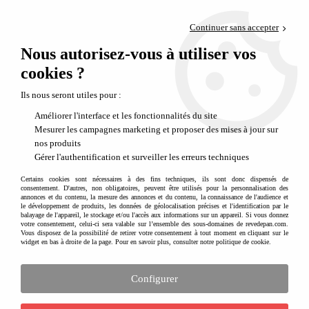
Paiement en 4x sans frais via PayPal
Continuer sans accepter
Livraison en relais offerte dès 69€
Nous autorisez-vous à utiliser vos
0
Départ de notre dépôt avant 14h
cookies ?
Ils nous seront utiles pour :
Améliorer l'interface et les fonctionnalités du site
Mesurer les campagnes marketing et proposer des mises à jour sur
nos produits
Gérer l'authentification et surveiller les erreurs techniques
Certains cookies sont nécessaires à des fins techniques, ils sont donc dispensés de
consentement. D'autres, non obligatoires, peuvent être utilisés pour la personnalisation des
annonces et du contenu, la mesure des annonces et du contenu, la connaissance de l'audience et
le développement de produits, les données de géolocalisation précises et l'identification par le
balayage de l'appareil, le stockage et/ou l'accès aux informations sur un appareil. Si vous donnez
votre consentement, celui-ci sera valable sur l’ensemble des sous-domaines de revedepan.com.
Vous disposez de la possibilité de retirer votre consentement à tout moment en cliquant sur le
widget en bas à droite de la page. Pour en savoir plus, consulter notre politique de cookie.
Configurer