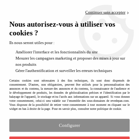
Paiement en 4x sans frais via PayPal
Continuer sans accepter
Livraison en relais offerte dès 69€
Nous autorisez-vous à utiliser vos
0
Départ de notre dépôt avant 14h
cookies ?
La gamme de trottinettes Banwood
Ils nous seront utiles pour :
Les trottinettes 2 ou 3 roues Banwood en
Améliorer l'interface et les fonctionnalités du site
toute sécurité
Mesurer les campagnes marketing et proposer des mises à jour sur
nos produits
Banwood a tout d'abord créée la toute
première trottinette pour les
Gérer l'authentification et surveiller les erreurs techniques
tout petits dès 3 ans
: la
trottinette 3 roues Banwood
. Elle dispose d'un
système de direction unique au monde qui permet aux plus jeunes
Certains cookies sont nécessaires à des fins techniques, ils sont donc dispensés de
consentement. D'autres, non obligatoires, peuvent être utilisés pour la personnalisation des
enfants de pratiquer la trottinette avec aisance et en toute sécurité. La
annonces et du contenu, la mesure des annonces et du contenu, la connaissance de l'audience et
trottinette profite de l'inclinaison de l'enfant à gauche ou à droite pour
le développement de produits, les données de géolocalisation précises et l'identification par le
tourner les roues ce qui évite à l'enfant un effort de coordination des
balayage de l'appareil, le stockage et/ou l'accès aux informations sur un appareil. Si vous donnez
votre consentement, celui-ci sera valable sur l’ensemble des sous-domaines de revedepan.com.
bras, de la tête et des jambes trop complexe pour les plus jeunes.
Vous disposez de la possibilité de retirer votre consentement à tout moment en cliquant sur le
widget en bas à droite de la page. Pour en savoir plus, consulter notre politique de cookie.
La trottinette Banwood marque aussi les esprits par son côté
absolument vintage. Le panier de série ajoute à la mignonnerie c'est
Configurer
sans conteste !
Après le succès du modèle 3 roues, la marque allemande Banwood a