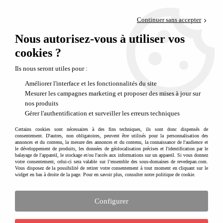
Paiement en 4x sans frais via PayPal
Continuer sans accepter
Livraison en relais offerte dès 69€
Nous autorisez-vous à utiliser vos
0
Départ de notre dépôt avant 14h
cookies ?
Ils nous seront utiles pour :
Améliorer l'interface et les fonctionnalités du site
Mesurer les campagnes marketing et proposer des mises à jour sur
nos produits
Gérer l'authentification et surveiller les erreurs techniques
Certains cookies sont nécessaires à des fins techniques, ils sont donc dispensés de
consentement. D'autres, non obligatoires, peuvent être utilisés pour la personnalisation des
annonces et du contenu, la mesure des annonces et du contenu, la connaissance de l'audience et
le développement de produits, les données de géolocalisation précises et l'identification par le
balayage de l'appareil, le stockage et/ou l'accès aux informations sur un appareil. Si vous donnez
votre consentement, celui-ci sera valable sur l’ensemble des sous-domaines de revedepan.com.
Vous disposez de la possibilité de retirer votre consentement à tout moment en cliquant sur le
widget en bas à droite de la page. Pour en savoir plus, consulter notre politique de cookie.
Configurer