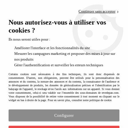
Paiement en 4x sans frais via PayPal
Continuer sans accepter
Livraison en relais offerte dès 69€
Nous autorisez-vous à utiliser vos
0
Départ de notre dépôt avant 14h
cookies ?
Ils nous seront utiles pour :
Améliorer l'interface et les fonctionnalités du site
Mesurer les campagnes marketing et proposer des mises à jour sur
nos produits
Gérer l'authentification et surveiller les erreurs techniques
Certains cookies sont nécessaires à des fins techniques, ils sont donc dispensés de
consentement. D'autres, non obligatoires, peuvent être utilisés pour la personnalisation des
annonces et du contenu, la mesure des annonces et du contenu, la connaissance de l'audience et
le développement de produits, les données de géolocalisation précises et l'identification par le
balayage de l'appareil, le stockage et/ou l'accès aux informations sur un appareil. Si vous donnez
votre consentement, celui-ci sera valable sur l’ensemble des sous-domaines de revedepan.com.
Vous disposez de la possibilité de retirer votre consentement à tout moment en cliquant sur le
widget en bas à droite de la page. Pour en savoir plus, consulter notre politique de cookie.
Configurer