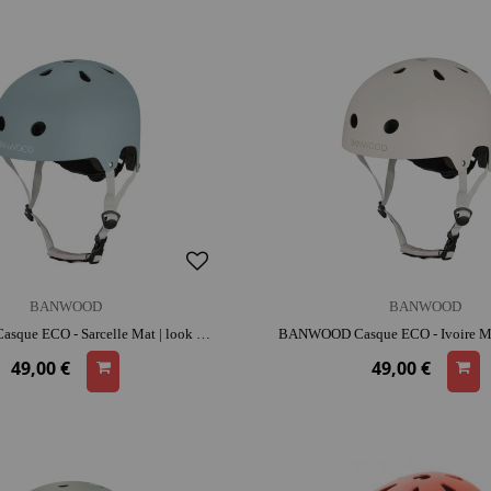
BANWOOD
BANWOOD
BANWOOD Casque ECO - Sarcelle Mat | look rétro | adapté aux petites têtes | apprentissage de l'équilibre
49,00 €
49,00 €