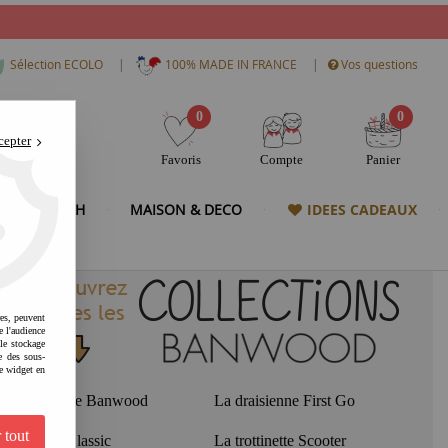
|
|
Sélection ECOLO
100% MADE IN FRANCE
Vos questions
0
0
cepter
Favoris
Compte
Panier
& HIGH TECH
MAISON & DECO
IDEES CADEAUX
res, peuvent
e l'audience
 le stockage
e des sous-
e widget en
Le Tricycle Banwood
La draisienne First Go
 tout
Le Vélo Classic
La trottinette Scooter