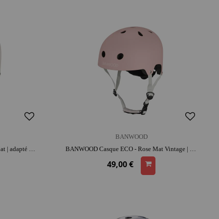
BANWOOD
BANWOOD Casque ECO - Ivoire Mat | adapté aux petites têtes | apprentissage de l'équilibre
BANWOOD Casque ECO - Rose Mat Vintage | look rétro | adapté aux petites têtes | apprentissage de l'équilibre
49,00 €