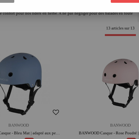
c
Bonton
absolument craquante.
e confort pour nos riders en herbe. A ne pas négliger pour des balades en toute
13 articles sur
13
BANWOOD
BANWOOD
BANWOOD Casque - Bleu Mat | adapté aux petites têtes | apprentissage de l'équilibre