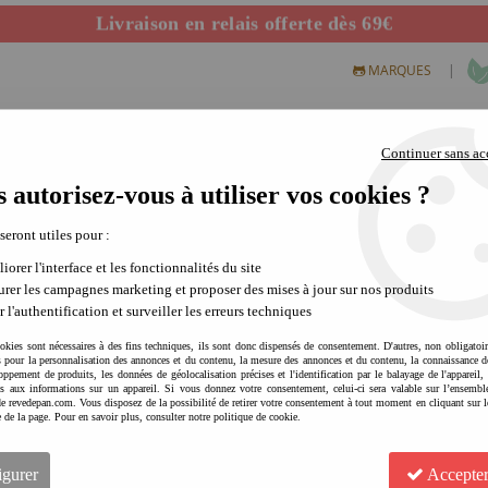
Livraison en relais offerte dès 69€
Départ de notre dépôt avant 14h
|
MARQUES
Continuer sans ac
 autorisez-vous à utiliser vos cookies ?
S CREATIFS
PLEIN AIR
SCIENCE & NATURE
MODE 
 seront utiles pour :
iorer l'interface et les fonctionnalités du site
rer les campagnes marketing et proposer des mises à jour sur nos produits
wood
r l'authentification et surveiller les erreurs techniques
 et même trottinettes pour enfants, il était indispensable pour la marque de
okies sont nécessaires à des fins techniques, ils sont donc dispensés de consentement. D'autres, non obligatoi
 têtes blondes.
és pour la personnalisation des annonces et du contenu, la mesure des annonces et du contenu, la connaissance d
oppement de produits, les données de géolocalisation précises et l'identification par le balayage de l'appareil,
cès aux informations sur un appareil. Si vous donnez votre consentement, celui-ci sera valable sur l’ensembl
 casques pour enfants
avec leurs couleurs emblématiques à matcher avec la
e revedepan.com. Vous disposez de la possibilité de retirer votre consentement à tout moment en cliquant sur l
on de l'effet de style recherché. Vous retrouverez évidemment le modèle crème, le
e de la page. Pour en savoir plus, consulter notre politique de cookie.
 basiques avec le blanc et le rouge notamment.
igurer
Accepter
nt, elle s'est aussi entourée de designer de renom et a développé des coloris