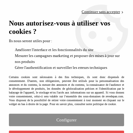
Paiement en 4x sans frais via PayPal
Continuer sans accepter
Livraison en relais offerte dès 69€
Nous autorisez-vous à utiliser vos
0
Départ de notre dépôt avant 14h
cookies ?
Ils nous seront utiles pour :
Améliorer l'interface et les fonctionnalités du site
Mesurer les campagnes marketing et proposer des mises à jour sur
nos produits
Gérer l'authentification et surveiller les erreurs techniques
Certains cookies sont nécessaires à des fins techniques, ils sont donc dispensés de
consentement. D'autres, non obligatoires, peuvent être utilisés pour la personnalisation des
annonces et du contenu, la mesure des annonces et du contenu, la connaissance de l'audience et
le développement de produits, les données de géolocalisation précises et l'identification par le
balayage de l'appareil, le stockage et/ou l'accès aux informations sur un appareil. Si vous donnez
votre consentement, celui-ci sera valable sur l’ensemble des sous-domaines de revedepan.com.
Vous disposez de la possibilité de retirer votre consentement à tout moment en cliquant sur le
widget en bas à droite de la page. Pour en savoir plus, consulter notre politique de cookie.
Configurer