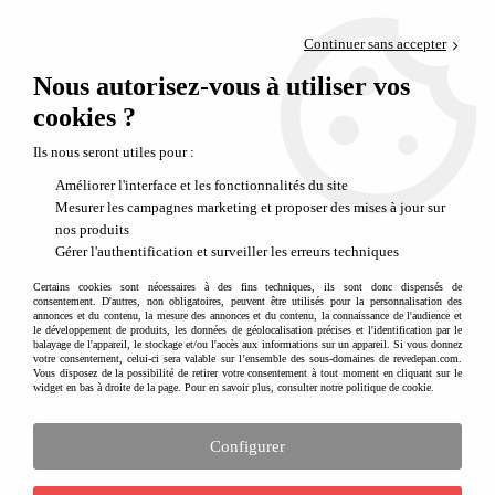
Paiement en 4x sans frais via PayPal
Continuer sans accepter
Livraison en relais offerte dès 69€
Nous autorisez-vous à utiliser vos
0
Départ de notre dépôt avant 14h
cookies ?
Casques enfant - Protection pour draisienne, trottinette, vélo et skate
Ils nous seront utiles pour :
Améliorer l'interface et les fonctionnalités du site
Mesurer les campagnes marketing et proposer des mises à jour sur
nos produits
Gérer l'authentification et surveiller les erreurs techniques
Certains cookies sont nécessaires à des fins techniques, ils sont donc dispensés de
consentement. D'autres, non obligatoires, peuvent être utilisés pour la personnalisation des
annonces et du contenu, la mesure des annonces et du contenu, la connaissance de l'audience et
le développement de produits, les données de géolocalisation précises et l'identification par le
balayage de l'appareil, le stockage et/ou l'accès aux informations sur un appareil. Si vous donnez
votre consentement, celui-ci sera valable sur l’ensemble des sous-domaines de revedepan.com.
Vous disposez de la possibilité de retirer votre consentement à tout moment en cliquant sur le
widget en bas à droite de la page. Pour en savoir plus, consulter notre politique de cookie.
Casque enfant vélo, draisienne et
Configurer
trottinette : protection et sécurité