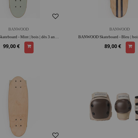
BANWOOD
BANWOOD
BANWOOD Skateboard - Mint | bois | dès 3 ans | activité plein air | liberté de mouvement | apprentissage de l'équilibre
99,00 €
89,00 €