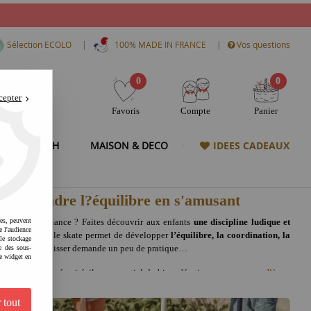
|
|
Sélection ECOLO
100% MADE IN FRANCE
Vos questions
0
0
cepter
Favoris
Compte
Panier
& HIGH TECH
MAISON & DECO
IDEES CADEAUX
: apprendre l?équilibre en s'amusant
agner en confiance ? Faites découvrir aux enfants
une discipline ludique et
res, peuvent
e l'audience
tre ultra fun, le skate permet de développer
l’équilibre, la coordination, la
 le stockage
, apprendre à glisser demande un peu de pratique…
e des sous-
e widget en
sion en toute sécurité, il est essentiel de bien s’équiper :
casque
,
coudières,
indispensables pour rassurer petits et grands.
 tout
les enfants commencent tôt, plus ils gagnent rapidement en aisance. C’est