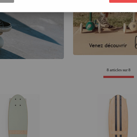
pourquoi nous proposons des modèles
conçus pour les débutants comme pour 
Alors, prêts à rouler ? Direction le ska
8 articles sur
8