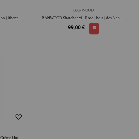
BANWOOD
BANWOOD Équipement de protection | liberté de mouvement | adapté aux petites têtes | apprentissage de l'équilibre
BANWOOD Skateboard - Rose | bois | dès 3 ans | activité plein air | liberté de mouvement | apprentissage de l'équilibre
99,00 €
BANWOOD Skateboard Banwood - Crème | bois | dès 3 ans | activité plein air | liberté de mouvement | apprentissage de l'équilibre