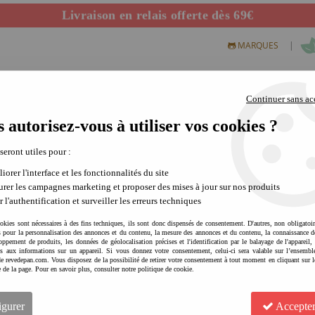
Livraison en relais offerte dès 69€
Départ de notre dépôt avant 14h
|
MARQUES
Continuer sans ac
 autorisez-vous à utiliser vos cookies ?
S CREATIFS
PLEIN AIR
SCIENCE & NATURE
MODE 
 seront utiles pour :
iorer l'interface et les fonctionnalités du site
rer les campagnes marketing et proposer des mises à jour sur nos produits
Le skateboard enfant 
r l'authentification et surveiller les erreurs techniques
Envie de bouger, de s’amuser et de g
okies sont nécessaires à des fins techniques, ils sont donc dispensés de consentement. D'autres, non obligatoi
és pour la personnalisation des annonces et du contenu, la mesure des annonces et du contenu, la connaissance d
tendance : le skateboard !
En plus d’ê
oppement de produits, les données de géolocalisation précises et l'identification par le balayage de l'appareil,
souplesse et la persévérance
. Car oui
cès aux informations sur un appareil. Si vous donnez votre consentement, celui-ci sera valable sur l’ensembl
e revedepan.com. Vous disposez de la possibilité de retirer votre consentement à tout moment en cliquant sur l
e de la page. Pour en savoir plus, consulter notre politique de cookie.
Pour profiter pleinement de chaque ses
En savoir plus
genouillères et protège-poignets
sont 
igurer
Accepter
Comme pour de nombreux sports, plus 