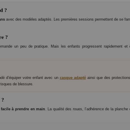
rd ?
ans
avec des modèles adaptés. Les premières sessions permettent de se famili
re ?
demande un peu de pratique. Mais les enfants progressent rapidement et dé
andé d’équiper votre enfant avec un
casque adapté
ainsi que des protections
risques de blessure.
 ?
t facile à prendre en main
. La qualité des roues, l’adhérence de la planche 