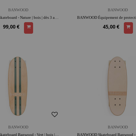
BANWOOD
BANWOOD
BANWOOD Skateboard - Nature | bois | dès 3 ans | activité plein air | liberté de mouvement | apprentissage de l'équilibre
99,00 €
45,00 €
BANWOOD
BANWOOD
BANWOOD Skateboard Banwood - Vert | bois | dès 3 ans | activité plein air | liberté de mouvement | apprentissage de l'équilibre