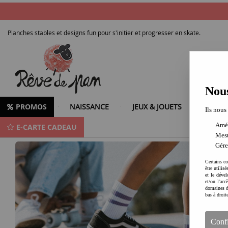
Planches stables et designs fun pour s'initier et progresser en skate.
Nous
PROMOS
NAISSANCE
JEUX & JOUETS
LOISIR
Ils nous
Amél
E-CARTE CADEAU
Skateboards pour enfants - Débuter et progresser en confiance
Mesu
Gére
Certains co
être utilis
et le dével
et/ou l'ac
domaines d
bas à droit
Conf