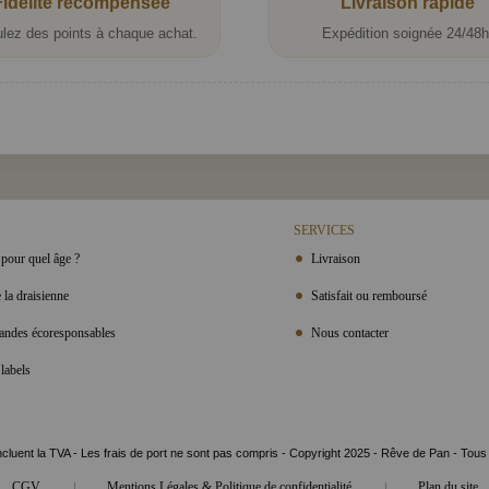
Fidélité récompensée
Livraison rapide
lez des points à chaque achat.
Expédition soignée 24/48h
SERVICES
pour quel âge ?
Livraison
 la draisienne
Satisfait ou remboursé
ndes écoresponsables
Nous contacter
labels
ncluent la TVA - Les frais de port ne sont pas compris - Copyright 2025 - Rêve de Pan - Tous
|
|
CGV
Mentions Légales & Politique de confidentialité
Plan du site