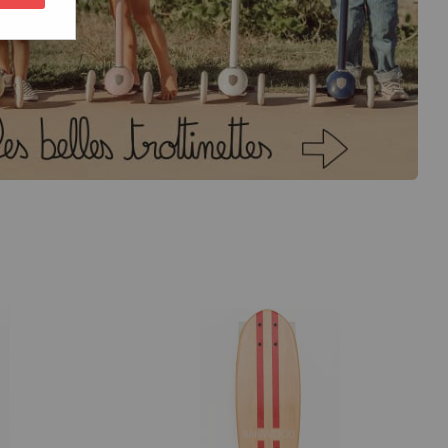
 adaptés dès le plus jeune âge, comme les superbes skateboards
Banwood
,
les riders plus expérimentés.
tepark pour de belles aventures en plein air !