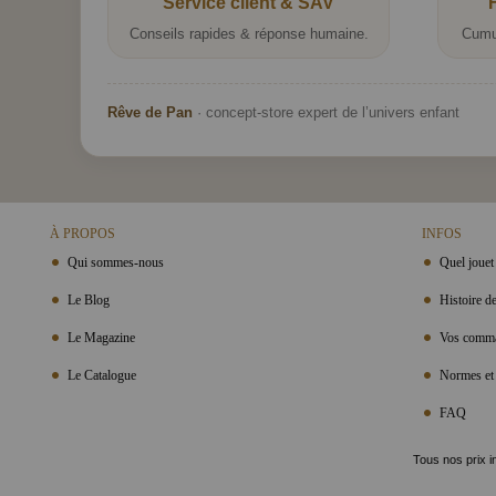
Service client & SAV
Conseils rapides & réponse humaine.
Cumu
Rêve de Pan
· concept-store expert de l’univers enfant
À PROPOS
INFOS
Qui sommes-nous
Quel jouet 
Le Blog
Histoire de
Le Magazine
Vos comma
Le Catalogue
Normes et 
FAQ
Tous nos prix i