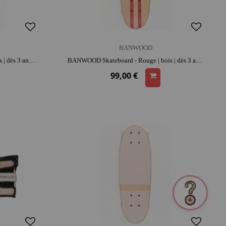
BANWOOD
BANWOOD Skateboard - Bleu | bois | dès 3 ans | activité plein air | liberté de mouvement | apprentissage de l'équilibre
BANWOOD Skateboard - Rouge | bois | dès 3 ans | activité plein air | liberté de mouvement | apprentissage de l'équilibre
99,00 €