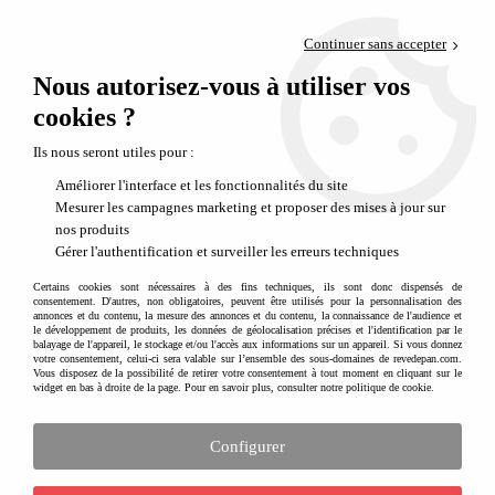
Paiement en 4x sans frais via PayPal
Continuer sans accepter
Livraison en relais offerte dès 69€
Nous autorisez-vous à utiliser vos
0
Départ de notre dépôt avant 14h
cookies ?
Ils nous seront utiles pour :
Améliorer l'interface et les fonctionnalités du site
Mesurer les campagnes marketing et proposer des mises à jour sur
nos produits
Gérer l'authentification et surveiller les erreurs techniques
Certains cookies sont nécessaires à des fins techniques, ils sont donc dispensés de
consentement. D'autres, non obligatoires, peuvent être utilisés pour la personnalisation des
annonces et du contenu, la mesure des annonces et du contenu, la connaissance de l'audience et
le développement de produits, les données de géolocalisation précises et l'identification par le
balayage de l'appareil, le stockage et/ou l'accès aux informations sur un appareil. Si vous donnez
votre consentement, celui-ci sera valable sur l’ensemble des sous-domaines de revedepan.com.
Vous disposez de la possibilité de retirer votre consentement à tout moment en cliquant sur le
widget en bas à droite de la page. Pour en savoir plus, consulter notre politique de cookie.
Configurer