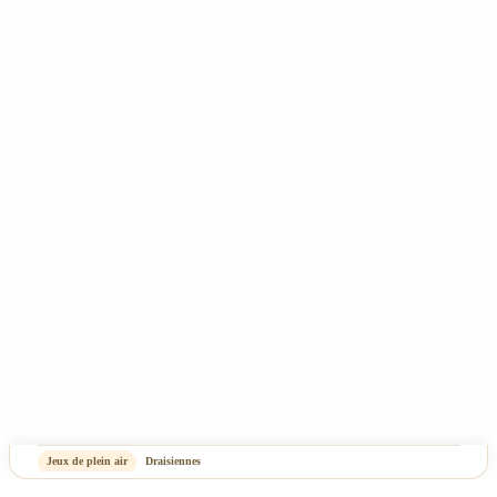
Tous nos prix incluent la TVA - Les frais de port ne sont pas compris - Copyright 2025
- Rêve de Pan - Tous droits réservés
CGV
Mentions Légales & Politique de confidentialité
Plan du site
-
OASIS Projet
OASIS Commerce
Jeux de plein air
Draisiennes