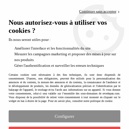
Paiement en 4x sans frais via PayPal
Continuer sans accepter
Livraison en relais offerte dès 69€
Nous autorisez-vous à utiliser vos
0
Départ de notre dépôt avant 14h
cookies ?
Ils nous seront utiles pour :
Améliorer l'interface et les fonctionnalités du site
Mesurer les campagnes marketing et proposer des mises à jour sur
nos produits
Gérer l'authentification et surveiller les erreurs techniques
Certains cookies sont nécessaires à des fins techniques, ils sont donc dispensés de
consentement. D'autres, non obligatoires, peuvent être utilisés pour la personnalisation des
annonces et du contenu, la mesure des annonces et du contenu, la connaissance de l'audience et
le développement de produits, les données de géolocalisation précises et l'identification par le
balayage de l'appareil, le stockage et/ou l'accès aux informations sur un appareil. Si vous donnez
votre consentement, celui-ci sera valable sur l’ensemble des sous-domaines de revedepan.com.
Vous disposez de la possibilité de retirer votre consentement à tout moment en cliquant sur le
widget en bas à droite de la page. Pour en savoir plus, consulter notre politique de cookie.
Configurer