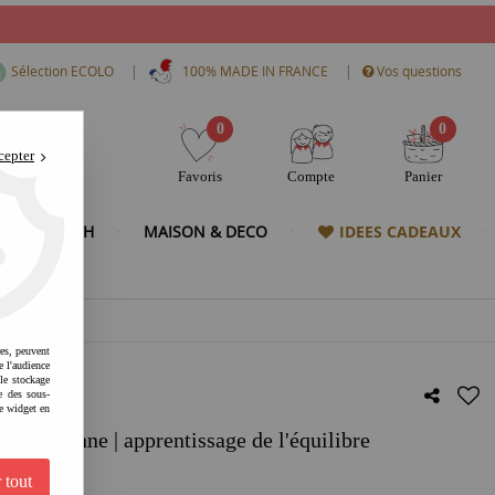
|
|
Sélection ECOLO
100% MADE IN FRANCE
Vos questions
0
0
cepter
Favoris
Compte
Panier
& HIGH TECH
MAISON & DECO
IDEES CADEAUX
res, peuvent
e l'audience
 le stockage
e des sous-
e widget en
draisienne | apprentissage de l'équilibre
 tout