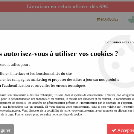
Livraison en relais offerte dès 69€
Départ de notre dépôt avant 14h
|
MARQUES
Continuer sans ac
 autorisez-vous à utiliser vos cookies ?
S CREATIFS
PLEIN AIR
SCIENCE & NATURE
MODE 
 seront utiles pour :
iorer l'interface et les fonctionnalités du site
rer les campagnes marketing et proposer des mises à jour sur nos produits
r l'authentification et surveiller les erreurs techniques
okies sont nécessaires à des fins techniques, ils sont donc dispensés de consentement. D'autres, non obligatoi
és pour la personnalisation des annonces et du contenu, la mesure des annonces et du contenu, la connaissance d
oppement de produits, les données de géolocalisation précises et l'identification par le balayage de l'appareil,
cès aux informations sur un appareil. Si vous donnez votre consentement, celui-ci sera valable sur l’ensembl
e revedepan.com. Vous disposez de la possibilité de retirer votre consentement à tout moment en cliquant sur l
e de la page. Pour en savoir plus, consulter notre politique de cookie.
TRYBIKE Axe court version 
10
Avis
igurer
Accepter