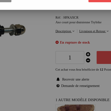
12
,
90
€
Réf. :
HFKAXCR
Axe court pour draisienne Trybike
Description
Livraison et Retour
En rupture de stock
Cet achat vous fera bénéficier de
12
Point
Recevoir une alerte
Demande de renseignement
1 AUTRE MODÈLE DISPONIBLE