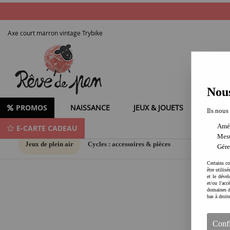
Axe court marron vintage Trybike
Nous
PROMOS
NAISSANCE
JEUX & JOUETS
LOISIR
Ils nous
Amél
E-CARTE CADEAU
Mesu
Jeux de plein air
Cycles : accessoires & pièces
Gére
Certains co
être utilis
et le dével
et/ou l'ac
domaines d
bas à droit
Conf