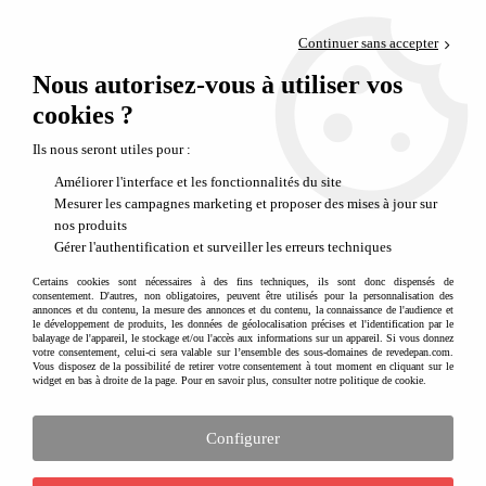
Paiement en 4x sans frais via PayPal
Continuer sans accepter
Livraison en relais offerte dès 69€
Nous autorisez-vous à utiliser vos
0
Départ de notre dépôt avant 14h
cookies ?
Jeux d'eau & jouets de plage pour enfants - Seaux, pelles, moules et
Ils nous seront utiles pour :
arrosoirs
Améliorer l'interface et les fonctionnalités du site
Mesurer les campagnes marketing et proposer des mises à jour sur
nos produits
Gérer l'authentification et surveiller les erreurs techniques
Certains cookies sont nécessaires à des fins techniques, ils sont donc dispensés de
consentement. D'autres, non obligatoires, peuvent être utilisés pour la personnalisation des
annonces et du contenu, la mesure des annonces et du contenu, la connaissance de l'audience et
le développement de produits, les données de géolocalisation précises et l'identification par le
balayage de l'appareil, le stockage et/ou l'accès aux informations sur un appareil. Si vous donnez
votre consentement, celui-ci sera valable sur l’ensemble des sous-domaines de revedepan.com.
Vous disposez de la possibilité de retirer votre consentement à tout moment en cliquant sur le
widget en bas à droite de la page. Pour en savoir plus, consulter notre politique de cookie.
Configurer
Jeux de plage enfant : sable, baignade et